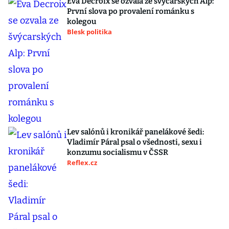
Eva Decroix se ozvala ze švýcarských Alp:
První slova po provalení románku s
kolegou
Blesk politika
Lev salónů i kronikář panelákové šedi:
Vladimír Páral psal o všednosti, sexu i
konzumu socialismu v ČSSR
Reflex.cz