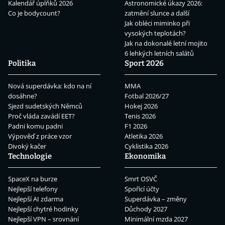
Kalendář úplňků 2026
Astronomické úkazy 2026:
Co je bodycount?
zatmění slunce a další
Jak obléci miminko při
vysokých teplotách?
Jak na dokonalé letní mojito
6 lehkých letních salátů
Politika
Sport 2026
Nová superdávka: kdo na ní
MMA
dosáhne?
Fotbal 2026/27
Sjezd sudetských Němců
Hokej 2026
Proč vláda zavádí EET?
Tenis 2026
Padni komu padni
F1 2026
Výpověď z práce vzor
Atletika 2026
Divoký kačer
Cyklistika 2026
Technologie
Ekonomika
SpaceX na burze
Smrt OSVČ
Nejlepší telefony
Spořicí účty
Nejlepší AI zdarma
Superdávka – změny
Nejlepší chytré hodinky
Důchody 2027
Nejlepší VPN – srovnání
Minimální mzda 2027