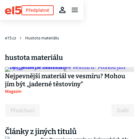
Předplatné
e15.cz
Hustota materiálu
hustota materiálu
Nejpevnější materiál ve vesmíru? Mohou
jím být „jaderné těstoviny“
Magazín
Předchozí
Další
Články z jiných titulů