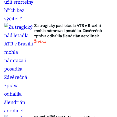
Za tragický pád letadla ATR v Brazílii
mohla námraza i posádka. Závěrečná
zpráva odhalila šlendrián aerolinek
Živě.cz