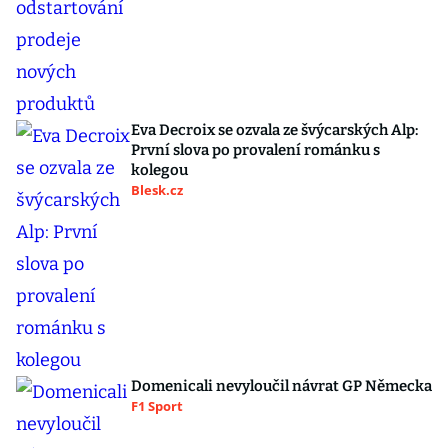
Eva Decroix se ozvala ze švýcarských Alp:
První slova po provalení románku s
kolegou
Blesk.cz
Domenicali nevyloučil návrat GP Německa
F1 Sport