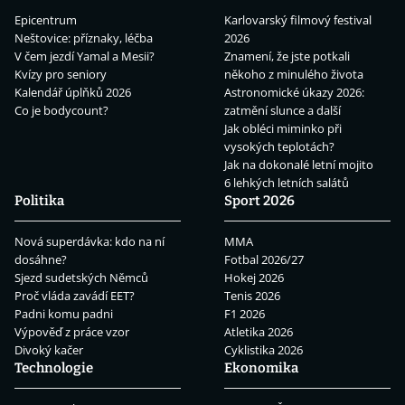
Epicentrum
Karlovarský filmový festival
Neštovice: příznaky, léčba
2026
V čem jezdí Yamal a Mesii?
Znamení, že jste potkali
Kvízy pro seniory
někoho z minulého života
Kalendář úplňků 2026
Astronomické úkazy 2026:
Co je bodycount?
zatmění slunce a další
Jak obléci miminko při
vysokých teplotách?
Jak na dokonalé letní mojito
6 lehkých letních salátů
Politika
Sport 2026
Nová superdávka: kdo na ní
MMA
dosáhne?
Fotbal 2026/27
Sjezd sudetských Němců
Hokej 2026
Proč vláda zavádí EET?
Tenis 2026
Padni komu padni
F1 2026
Výpověď z práce vzor
Atletika 2026
Divoký kačer
Cyklistika 2026
Technologie
Ekonomika