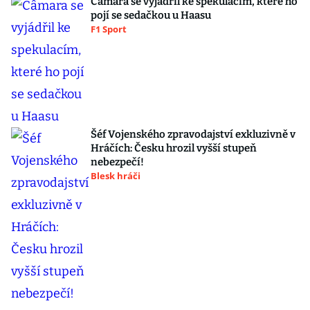
Câmara se vyjádřil ke spekulacím, které ho
pojí se sedačkou u Haasu
F1 Sport
Šéf Vojenského zpravodajství exkluzivně v
Hráčích: Česku hrozil vyšší stupeň
nebezpečí!
Blesk hráči