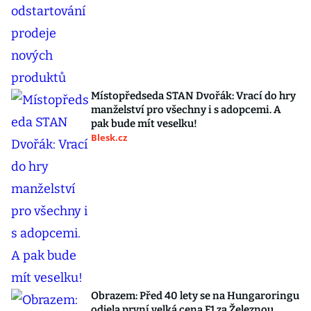
Místopředseda STAN Dvořák: Vrací do hry
manželství pro všechny i s adopcemi. A
pak bude mít veselku!
Blesk.cz
Obrazem: Před 40 lety se na Hungaroringu
odjela první velká cena F1 za Železnou