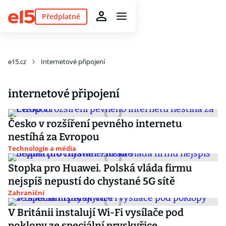
Předplatné
e15.cz
Internetové připojení
internetové připojení
Česko v rozšíření pevného internetu
nestíhá za Evropou
Technologie a média
Stopka pro Huawei. Polská vláda firmu
nejspíš nepustí do chystané 5G sítě
Zahraniční
V Británii instalují Wi-Fi vysílače pod
poklopy ze speciální pryskyřice