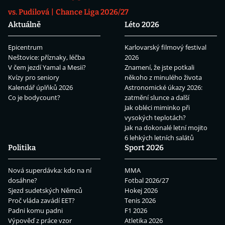
vs. Pudilová
Chance Liga 2026/27
Aktuálně
Léto 2026
Epicentrum
Karlovarský filmový festival
Neštovice: příznaky, léčba
2026
V čem jezdí Yamal a Mesii?
Znamení, že jste potkali
Kvízy pro seniory
někoho z minulého života
Kalendář úplňků 2026
Astronomické úkazy 2026:
Co je bodycount?
zatmění slunce a další
Jak obléci miminko při
vysokých teplotách?
Jak na dokonalé letní mojito
6 lehkých letních salátů
Politika
Sport 2026
Nová superdávka: kdo na ní
MMA
dosáhne?
Fotbal 2026/27
Sjezd sudetských Němců
Hokej 2026
Proč vláda zavádí EET?
Tenis 2026
Padni komu padni
F1 2026
Výpověď z práce vzor
Atletika 2026