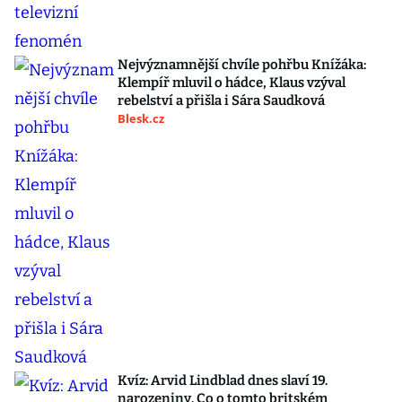
Nejvýznamnější chvíle pohřbu Knížáka:
Klempíř mluvil o hádce, Klaus vzýval
rebelství a přišla i Sára Saudková
Blesk.cz
Kvíz: Arvid Lindblad dnes slaví 19.
narozeniny. Co o tomto britském