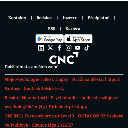
Kontakty
Redakce
Inzerce
Předplatné
RSS
Kariéra
Další témata z našich webů
Moje Psychologie
Blesk Tlapky
Hráči na Blesku
iSport
Fantasy
Spotřebitelské testy
Blesku
Nemovitosti
Psychologika - podcast rozbíjející
psychologické mýty
Fotbalové přestupy
ONLINE
Eventový prostor Level 9
OKTAGON 92: Szabová
vs. Pudilová
Chance Liga 2026/27