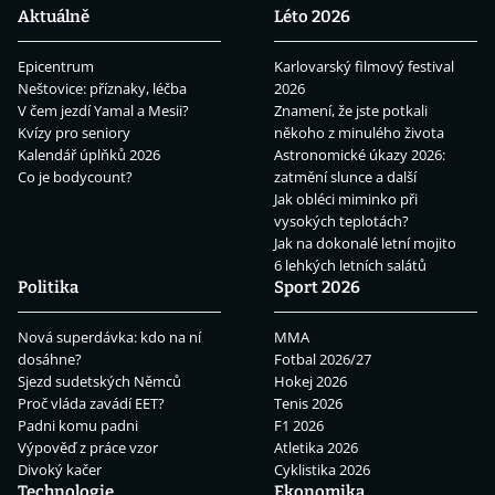
Aktuálně
Léto 2026
Epicentrum
Karlovarský filmový festival
Neštovice: příznaky, léčba
2026
V čem jezdí Yamal a Mesii?
Znamení, že jste potkali
Kvízy pro seniory
někoho z minulého života
Kalendář úplňků 2026
Astronomické úkazy 2026:
Co je bodycount?
zatmění slunce a další
Jak obléci miminko při
vysokých teplotách?
Jak na dokonalé letní mojito
6 lehkých letních salátů
Politika
Sport 2026
Nová superdávka: kdo na ní
MMA
dosáhne?
Fotbal 2026/27
Sjezd sudetských Němců
Hokej 2026
Proč vláda zavádí EET?
Tenis 2026
Padni komu padni
F1 2026
Výpověď z práce vzor
Atletika 2026
Divoký kačer
Cyklistika 2026
Technologie
Ekonomika