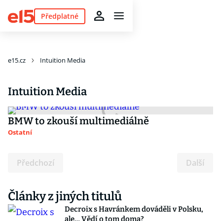
Předplatné
e15.cz
Intuition Media
Intuition Media
BMW to zkouší multimediálně
Ostatní
Předchozí
Další
Články z jiných titulů
Decroix s Havránkem dováděli v Polsku,
ale… Vědí o tom doma?