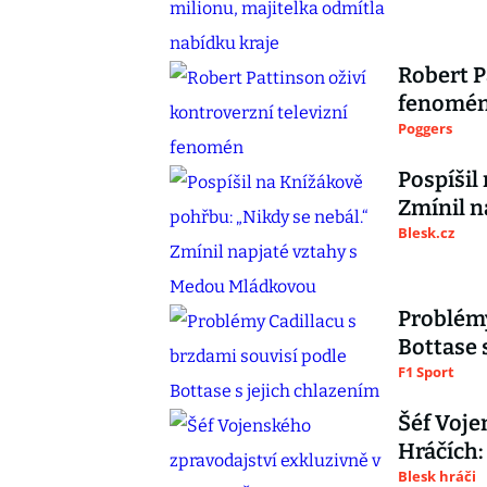
Robert P
fenomé
Poggers
Pospíšil
Zmínil n
Blesk.cz
Problémy
Bottase 
F1 Sport
Šéf Voje
Hráčích:
Blesk hráči