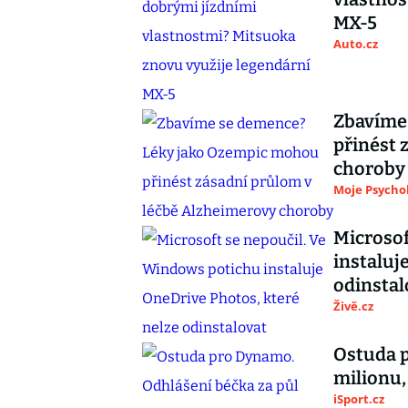
MX-5
Auto.cz
Zbavíme
přinést 
choroby
Moje Psycho
Microsof
instaluj
odinstal
Živě.cz
Ostuda p
milionu,
iSport.cz