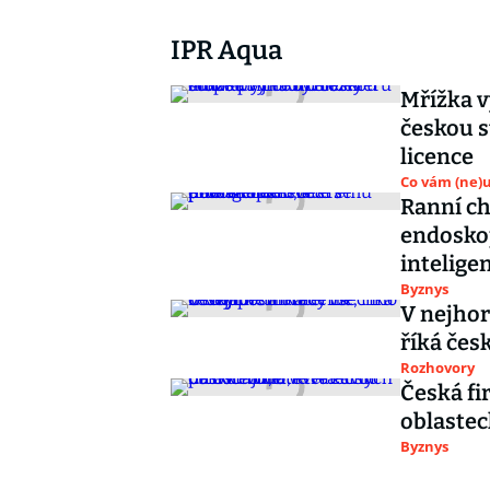
IPR Aqua
Mřížka v
českou s
licence
Co vám (ne)
Ranní che
endosko
intelige
Byznys
V nejho
říká čes
Rozhovory
Česká fi
oblastec
Byznys