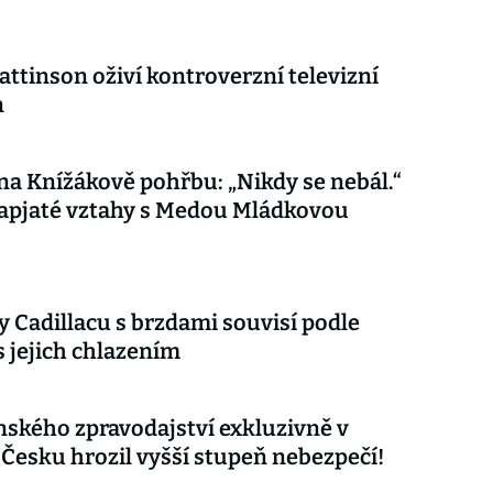
attinson oživí kontroverzní televizní
n
 na Knížákově pohřbu: „Nikdy se nebál.“
apjaté vztahy s Medou Mládkovou
 Cadillacu s brzdami souvisí podle
s jejich chlazením
nského zpravodajství exkluzivně v
 Česku hrozil vyšší stupeň nebezpečí!