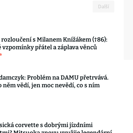
Další
 rozloučení s Milanem Knížákem (†86):
vzpomínky přátel a záplava věnců
a
damczyk: Problém na DAMU přetrvává.
o něm vědí, jen moc nevědí, co s ním
asická corvette s dobrými jízdními
tmi? Mitsuoka znovu využije legendární