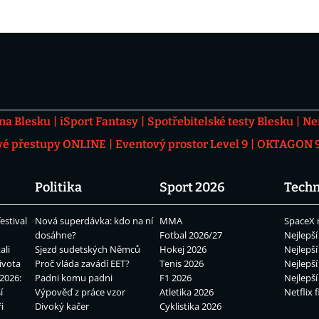
 na Blesku
iSport Fantasy
Spotřebitelské testy Blesku
Ne
vé přestupy ONLINE
Eventový prostor Level 9
OKTAGON 92
Politika
Sport 2026
Techn
estival
Nová superdávka: kdo na ní
MMA
SpaceX 
dosáhne?
Fotbal 2026/27
Nejlepší
ali
Sjezd sudetských Němců
Hokej 2026
Nejlepší
ivota
Proč vláda zavádí EET?
Tenis 2026
Nejlepší
2026:
Padni komu padni
F1 2026
Nejlepší
í
Výpověď z práce vzor
Atletika 2026
Netflix f
i
Divoký kačer
Cyklistika 2026