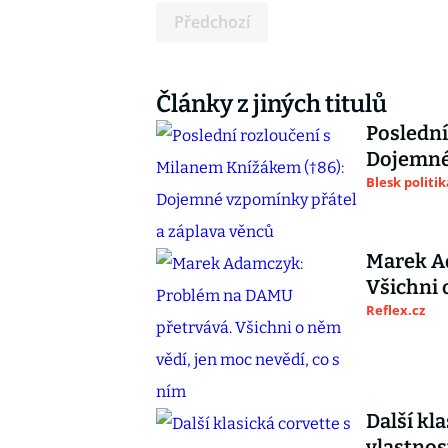
Předchozí
Články z jiných titulů
Poslední
Dojemné 
Blesk politik
Marek A
Všichni 
Reflex.cz
Další kl
vlastnos