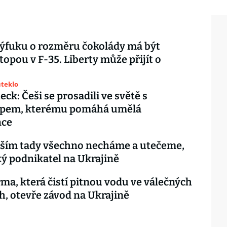
ýfuku o rozměru čokolády má být
topou v F-35. Liberty může přijít o
uteklo
ck: Češi se prosadili ve světě s
pem, kterému pomáhá umělá
nce
rším tady všechno necháme a utečeme,
ký podnikatel na Ukrajině
rma, která čistí pitnou vodu ve válečných
h, otevře závod na Ukrajině