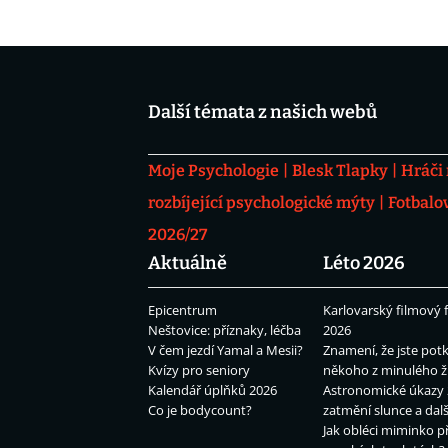
Další témata z našich webů
Moje Psychologie
Blesk Tlapky
Hráči
rozbíjející psychologické mýty
Fotbalo
2026/27
Aktuálně
Léto 2026
Epicentrum
Karlovarský filmový f
Neštovice: příznaky, léčba
2026
V čem jezdí Yamal a Mesii?
Znamení, že jste potk
Kvízy pro seniory
někoho z minulého ž
Kalendář úplňků 2026
Astronomické úkazy 
Co je bodycount?
zatmění slunce a dalš
Jak obléci miminko př