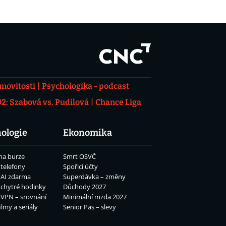
movitosti
Psychologika - podcast
: Szabová vs. Pudilová
Chance Liga
ologie
Ekonomika
na burze
Smrt OSVČ
 telefony
Spořicí účty
 AI zdarma
Superdávka – změny
 chytré hodinky
Důchody 2027
 VPN – srovnání
Minimální mzda 2027
ilmy a seriály
Senior Pas – slevy