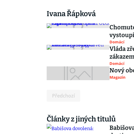
Ivana Řápková
Chomuto
vystoupi
Domácí
Vláda zř
zákazem
Domácí
Nový ob
Magazín
Předchozí
Články z jiných titulů
Babišova