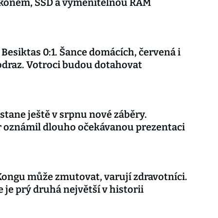
výkonem, SSD a vyměnitelnou RAM
 Besiktas 0:1. Šance domácích, červená i
draz. Votroci budou dotahovat
stane ještě v srpnu nové záběry.
r oznámil dlouho očekávanou prezentaci
Kongu může zmutovat, varují zdravotníci.
 je prý druhá největší v historii