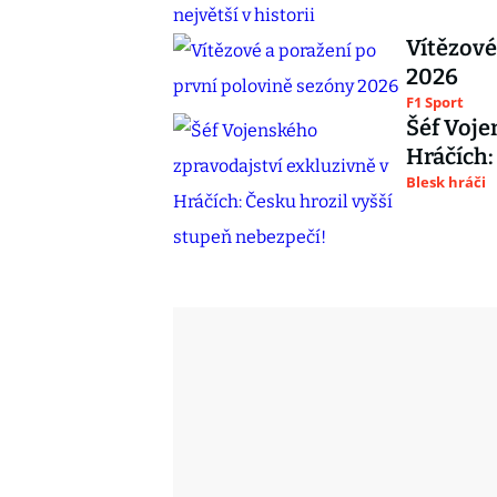
Vítězové
2026
F1 Sport
Šéf Voje
Hráčích:
Blesk hráči