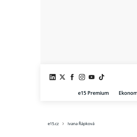
e15 Premium
Ekonom
e15.cz
Ivana Řápková