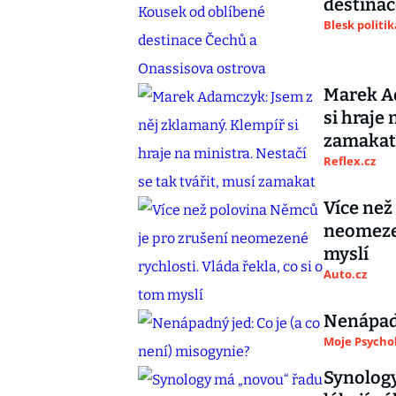
destinac
Blesk politik
Marek Ad
si hraje 
zamakat
Reflex.cz
Více než
neomezen
myslí
Auto.cz
Nenápadn
Moje Psycho
Synolog