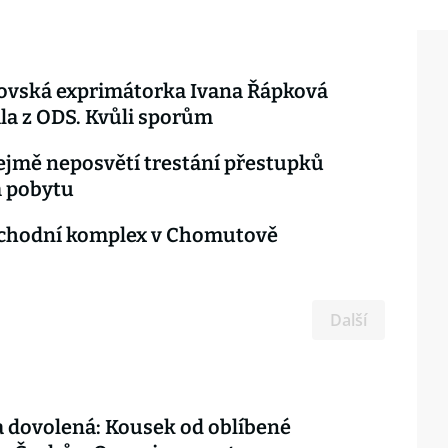
vská exprimátorka Ivana Řápková
la z ODS. Kvůli sporům
ejmě neposvětí trestání přestupků
 pobytu
chodní komplex v Chomutově
Další
 dovolená: Kousek od oblíbené