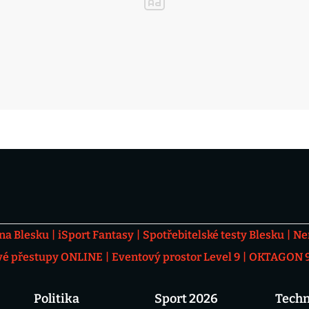
 na Blesku
iSport Fantasy
Spotřebitelské testy Blesku
Ne
vé přestupy ONLINE
Eventový prostor Level 9
OKTAGON 92
Politika
Sport 2026
Techn