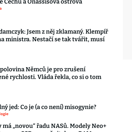
e Čechů a Onassisova ostrova
a
amczyk: Jsem z něj zklamaný. Klempíř
na ministra. Nestačí se tak tvářit, musí
 polovina Němců je pro zrušení
é rychlosti. Vláda řekla, co si o tom
ý jed: Co je (a co není) misogynie?
logie
y má „novou“ řadu NASů. Modely Neo+