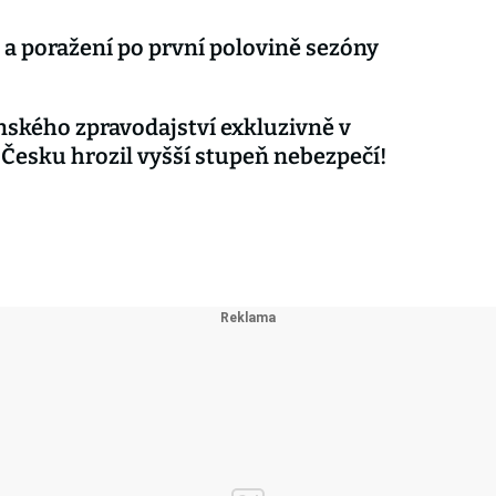
 a poražení po první polovině sezóny
nského zpravodajství exkluzivně v
 Česku hrozil vyšší stupeň nebezpečí!