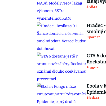
lákají 
Živě.cz
Hradec -
smolný o
iSport.cz
GTA 6 do
Rocksta
Poggers
Ebola v 
Epidemie
Blesk.cz