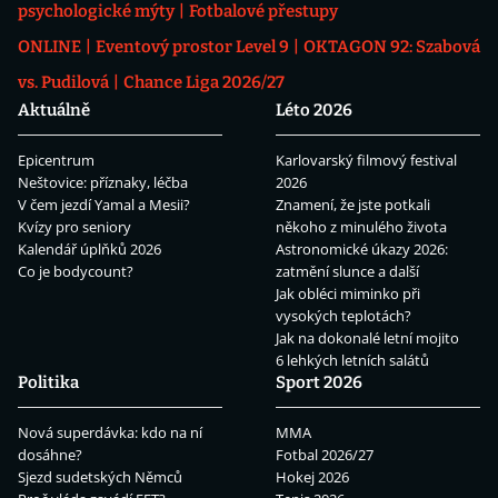
psychologické mýty
Fotbalové přestupy
ONLINE
Eventový prostor Level 9
OKTAGON 92: Szabová
vs. Pudilová
Chance Liga 2026/27
Aktuálně
Léto 2026
Epicentrum
Karlovarský filmový festival
Neštovice: příznaky, léčba
2026
V čem jezdí Yamal a Mesii?
Znamení, že jste potkali
Kvízy pro seniory
někoho z minulého života
Kalendář úplňků 2026
Astronomické úkazy 2026:
Co je bodycount?
zatmění slunce a další
Jak obléci miminko při
vysokých teplotách?
Jak na dokonalé letní mojito
6 lehkých letních salátů
Politika
Sport 2026
Nová superdávka: kdo na ní
MMA
dosáhne?
Fotbal 2026/27
Sjezd sudetských Němců
Hokej 2026