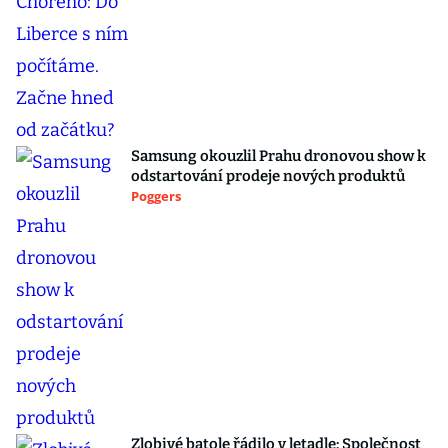
Samsung okouzlil Prahu dronovou show k
odstartování prodeje nových produktů
Poggers
Zlobivé batole řádilo v letadle: Společnost