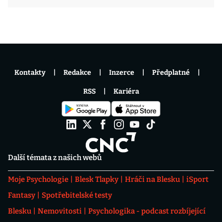
Kontakty
Redakce
Inzerce
Předplatné
RSS
Kariéra
Další témata z našich webů
Moje Psychologie
Blesk Tlapky
Hráči na Blesku
iSport
Fantasy
Spotřebitelské testy
Blesku
Nemovitosti
Psychologika - podcast rozbíjející