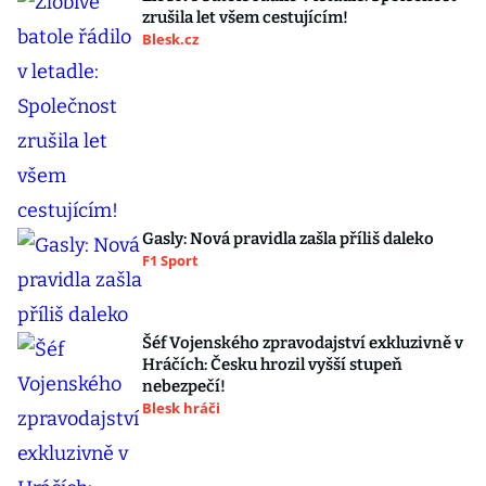
zrušila let všem cestujícím!
Blesk.cz
Gasly: Nová pravidla zašla příliš daleko
F1 Sport
Šéf Vojenského zpravodajství exkluzivně v
Hráčích: Česku hrozil vyšší stupeň
nebezpečí!
Blesk hráči