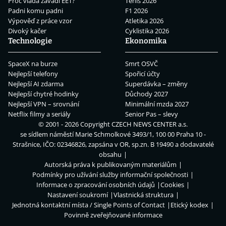
Proč vláda zavádí EET?
Tenis 2026
Padni komu padni
F1 2026
Výpověď z práce vzor
Atletika 2026
Divoký kačer
Cyklistika 2026
Technologie
Ekonomika
SpaceX na burze
Smrt OSVČ
Nejlepší telefony
Spořicí účty
Nejlepší AI zdarma
Superdávka – změny
Nejlepší chytré hodinky
Důchody 2027
Nejlepší VPN – srovnání
Minimální mzda 2027
Netflix filmy a seriály
Senior Pas – slevy
© 2001 - 2026 Copyright
CZECH NEWS CENTER a.s.
se sídlem náměstí Marie Schmolkové 3493/1, 100 00 Praha 10 -
Strašnice, IČO: 02346826, zapsána v OR, sp.zn. B 19490 a dodavatelé
obsahu
Autorská práva k publikovaným materiálům
Podmínky pro užívání služby informační společnosti
Informace o zpracování osobních údajů
Cookies
Nastavení soukromí
Vlastnická struktura
Jednotná kontaktní místa / Single Points of Contact
Etický kodex
Povinně zveřejňované informace