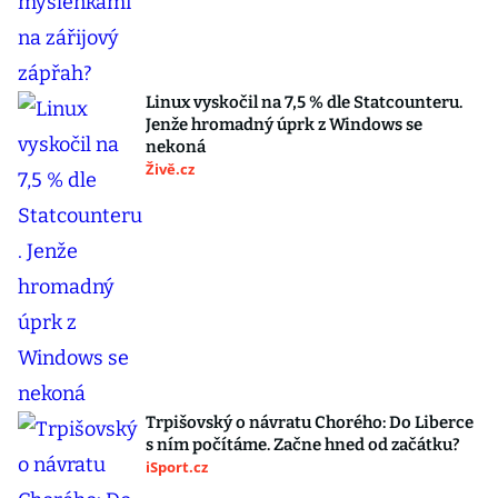
Linux vyskočil na 7,5 % dle Statcounteru.
Jenže hromadný úprk z Windows se
nekoná
Živě.cz
Trpišovský o návratu Chorého: Do Liberce
s ním počítáme. Začne hned od začátku?
iSport.cz