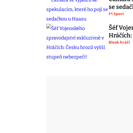
se seda
F1 Sport
Šéf Voje
Hráčích:
Blesk hráči