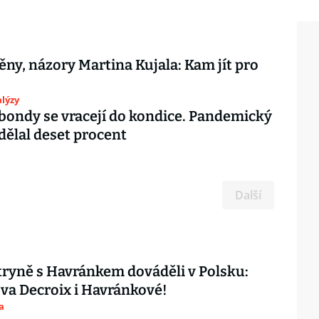
ěny, názory Martina Kujala: Kam jít pro
lýzy
bondy se vracejí do kondice. Pandemický
dělal deset procent
Další
ryně s Havránkem dováděli v Polsku:
ova Decroix i Havránkové!
a