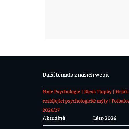
Další témata z našich webů
Moje Psychologie
Blesk Tlapky
Hráči
rozbíjející psychologické mýty
Fotbalo
2026/27
Aktuálně
Léto 2026