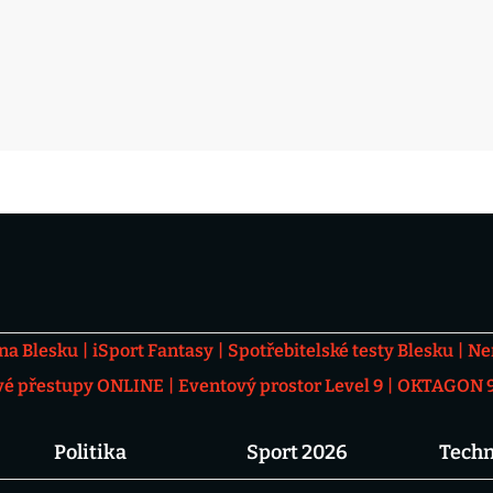
 na Blesku
iSport Fantasy
Spotřebitelské testy Blesku
Ne
vé přestupy ONLINE
Eventový prostor Level 9
OKTAGON 92
Politika
Sport 2026
Techn