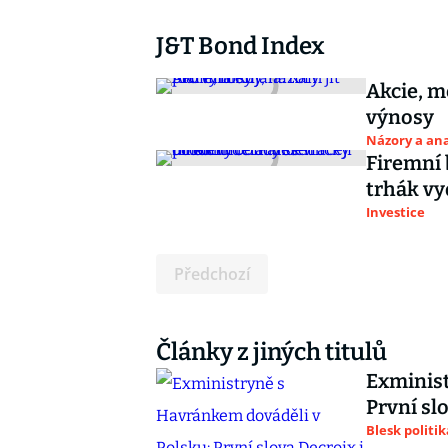
J&T Bond Index
Akcie, m
výnosy
Názory a ana
Firemní 
trhák vy
Investice
Předchozí
Články z jiných titulů
Exminist
První sl
Blesk politik