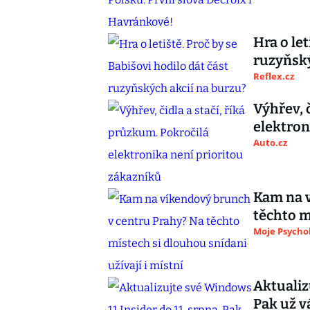
Hra o let
ruzyňský
Reflex.cz
Výhřev, 
elektron
Auto.cz
Kam na v
těchto m
Moje Psycho
Aktualiz
Pak už 