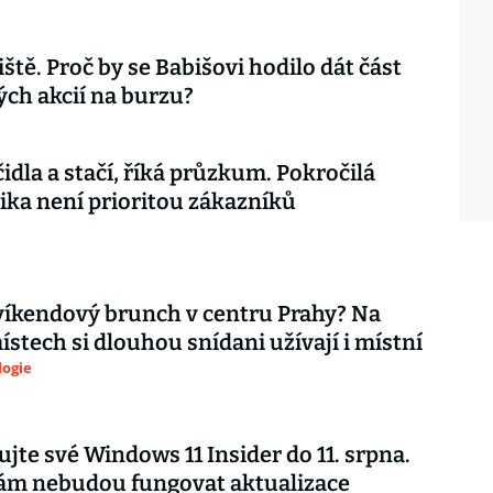
iště. Proč by se Babišovi hodilo dát část
ch akcií na burzu?
čidla a stačí, říká průzkum. Pokročilá
ika není prioritou zákazníků
íkendový brunch v centru Prahy? Na
ístech si dlouhou snídani užívají i místní
logie
ujte své Windows 11 Insider do 11. srpna.
vám nebudou fungovat aktualizace