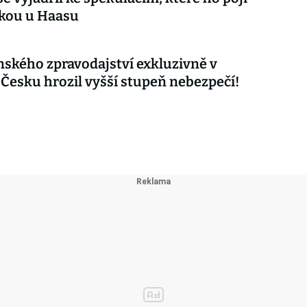
čkou u Haasu
nského zpravodajství exkluzivně v
 Česku hrozil vyšší stupeň nebezpečí!