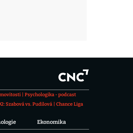
movitosti
Psychologika - podcast
: Szabová vs. Pudilová
Chance Liga
ologie
Ekonomika