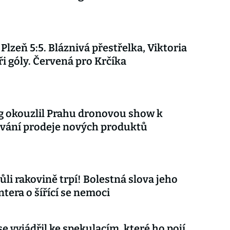
 Plzeň 5:5. Bláznivá přestřelka, Viktoria
ři góly. Červená pro Krčíka
 okouzlil Prahu dronovou show k
vání prodeje nových produktů
ůli rakovině trpí! Bolestná slova jeho
tera o šířící se nemoci
e vyjádřil ke spekulacím, které ho pojí