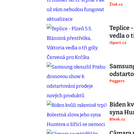
Živě.cz
Teplice -
vedla o t
iSport.cz
Samsung
odstarto
Poggers
Biden kv
syna Hun
Blesk.cz
Câmara s