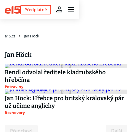
Předplatné
e15.cz
Jan Höck
Jan Höck
Bendl odvolal ředitele kladrubského
hřebčína
Potraviny
Jan Höck: Hřebce pro britský královský pár
už učíme anglicky
Rozhovory
Předchozí
Další