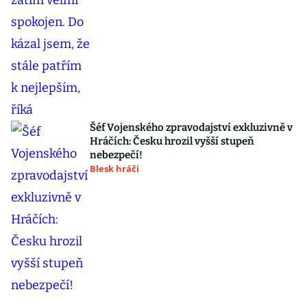
Šéf Vojenského zpravodajství exkluzivně v
Hráčích: Česku hrozil vyšší stupeň
nebezpečí!
Blesk hráči