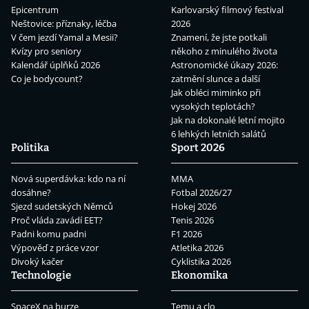
Epicentrum
Karlovarský filmový festival
Neštovice: příznaky, léčba
2026
V čem jezdí Yamal a Mesii?
Znamení, že jste potkali
Kvízy pro seniory
někoho z minulého života
Kalendář úplňků 2026
Astronomické úkazy 2026:
Co je bodycount?
zatmění slunce a další
Jak obléci miminko při
vysokých teplotách?
Jak na dokonalé letní mojito
6 lehkých letních salátů
Politika
Sport 2026
Nová superdávka: kdo na ní
MMA
dosáhne?
Fotbal 2026/27
Sjezd sudetských Němců
Hokej 2026
Proč vláda zavádí EET?
Tenis 2026
Padni komu padni
F1 2026
Výpověď z práce vzor
Atletika 2026
Divoký kačer
Cyklistika 2026
Technologie
Ekonomika
SpaceX na burze
Temu a clo