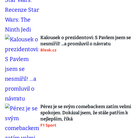
Kalousek o prezidentovi: S Pavlem jsem se
nesmířil! ...a promluvil o návratu
Blesk.cz
Pérez je se svým comebackem zatím velmi
spokojen. Dokázal jsem, že stále patřím k
nejlepším, říká
F1 Sport