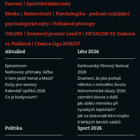
Fantasy
Spotřebitelské testy
Blesku
Nemovitosti
Psychologika - podcast rozbíjející
psychologické mýty
Fotbalové přestupy
ONLINE
Eventový prostor Level 9
OKTAGON 92: Szabová
vs. Pudilová
Chance Liga 2026/27
Aktuálně
Léto 2026
Epicentrum
Karlovarský filmový festival
Neštovice: příznaky, léčba
2026
V čem jezdí Yamal a Mesii?
Znamení, že jste potkali
Kvízy pro seniory
někoho z minulého života
Kalendář úplňků 2026
Astronomické úkazy 2026:
Co je bodycount?
zatmění slunce a další
Jak obléci miminko při
vysokých teplotách?
Jak na dokonalé letní mojito
6 lehkých letních salátů
Politika
Sport 2026