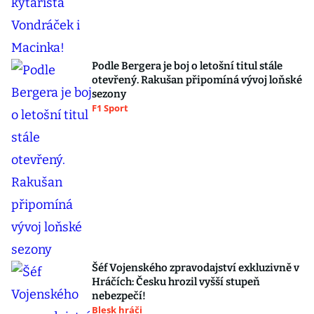
Podle Bergera je boj o letošní titul stále
otevřený. Rakušan připomíná vývoj loňské
sezony
F1 Sport
Šéf Vojenského zpravodajství exkluzivně v
Hráčích: Česku hrozil vyšší stupeň
nebezpečí!
Blesk hráči