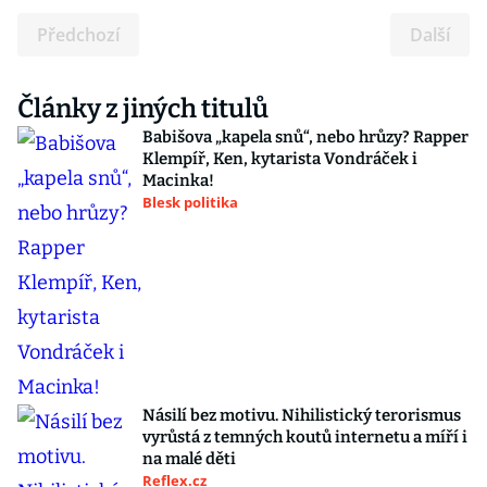
Předchozí
Další
Články z jiných titulů
Babišova „kapela snů“, nebo hrůzy? Rapper
Klempíř, Ken, kytarista Vondráček i
Macinka!
Blesk politika
Násilí bez motivu. Nihilistický terorismus
vyrůstá z temných koutů internetu a míří i
na malé děti
Reflex.cz