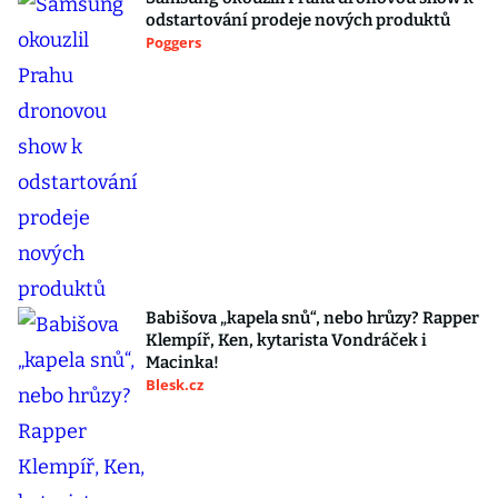
odstartování prodeje nových produktů
Poggers
Babišova „kapela snů“, nebo hrůzy? Rapper
Klempíř, Ken, kytarista Vondráček i
Macinka!
Blesk.cz