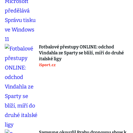
Fotbalové přestupy ONLINE: odchod
Vindahla ze Sparty se blíží, míří do druhé
italské ligy
iSport.cz
Samsung okouzlil Prahu dronovou show k