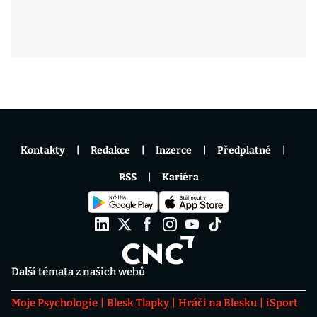
Kontakty
Redakce
Inzerce
Předplatné
RSS
Kariéra
Další témata z našich webů
Moje Psychologie
Blesk Tlapky
Hráči na Blesku
iSport