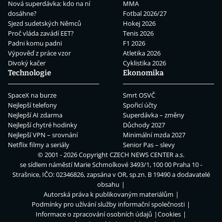
Nová superdávka: kdo na ní
MMA
dosáhne?
Fotbal 2026/27
Sjezd sudetských Němců
Hokej 2026
Proč vláda zavádí EET?
Tenis 2026
Padni komu padni
F1 2026
Výpověď z práce vzor
Atletika 2026
Divoký kačer
Cyklistika 2026
Technologie
Ekonomika
SpaceX na burze
Smrt OSVČ
Nejlepší telefony
Spořicí účty
Nejlepší AI zdarma
Superdávka – změny
Nejlepší chytré hodinky
Důchody 2027
Nejlepší VPN – srovnání
Minimální mzda 2027
Netflix filmy a seriály
Senior Pas – slevy
© 2001 - 2026 Copyright
CZECH NEWS CENTER a.s.
se sídlem náměstí Marie Schmolkové 3493/1, 100 00 Praha 10 -
Strašnice, IČO: 02346826, zapsána v OR, sp.zn. B 19490 a dodavatelé
obsahu
Autorská práva k publikovaným materiálům
Podmínky pro užívání služby informační společnosti
Informace o zpracování osobních údajů
Cookies