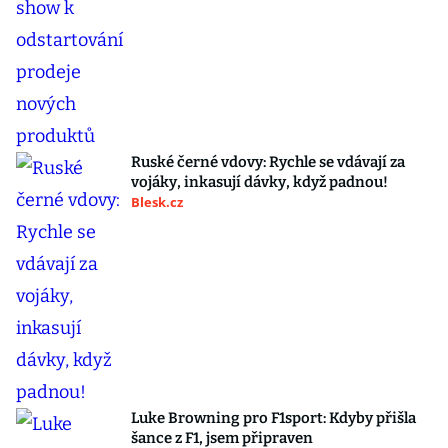
Ruské černé vdovy: Rychle se vdávají za
vojáky, inkasují dávky, když padnou!
Blesk.cz
Luke Browning pro F1sport: Kdyby přišla
šance z F1, jsem připraven