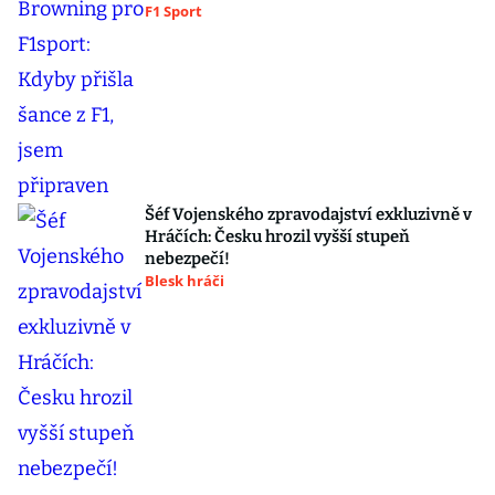
F1 Sport
Šéf Vojenského zpravodajství exkluzivně v
Hráčích: Česku hrozil vyšší stupeň
nebezpečí!
Blesk hráči