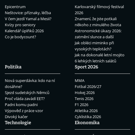
Epicentrum
Karlovarský filmový festival
Neštovice: příznaky, léčba
2026
V čem jezdí Yamal a Mesii?
Znamení, že jste potkali
Kvízy pro seniory
někoho z minulého života
Kalendář úplňků 2026
Astronomické úkazy 2026:
Co je bodycount?
zatmění slunce a další
Jak obléci miminko při
vysokých teplotách?
Jak na dokonalé letní mojito
6 lehkých letních salátů
Politika
Sport 2026
Nová superdávka: kdo na ní
MMA
dosáhne?
Fotbal 2026/27
Sjezd sudetských Němců
Hokej 2026
Proč vláda zavádí EET?
Tenis 2026
Padni komu padni
F1 2026
Výpověď z práce vzor
Atletika 2026
Divoký kačer
Cyklistika 2026
Technologie
Ekonomika