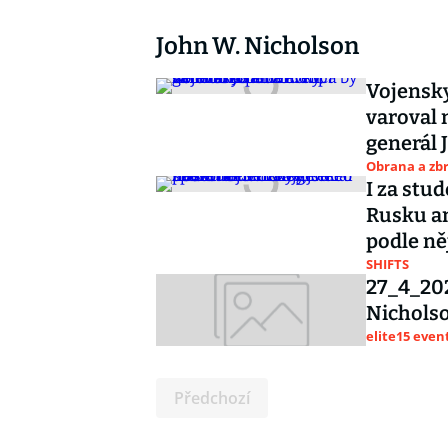
John W. Nicholson
Vojensky
varoval 
generál 
Obrana a zbr
I za stud
Rusku am
podle ně
SHIFTS
27_4_202
Nicholso
elite15 even
Předchozí