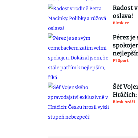
Radost v
oslava!
Blesk.cz
Pérez je
spokojen
nejlepší
F1 Sport
Šéf Voje
Hráčích:
Blesk hráči