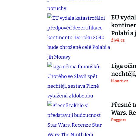
EU vydal
kontinen
Polabí a
Živě.cz
Liga oči
nechtějí
iSport.cz
Přesně t
Wars. Re
Poggers