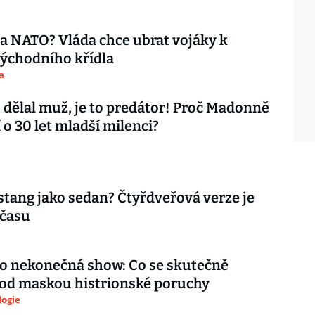
ta NATO? Vláda chce ubrat vojáky k
ýchodního křídla
a
 dělal muž, je to predátor! Proč Madonně
 o 30 let mladší milenci?
tang jako sedan? Čtyřdveřová verze je
 času
ko nekonečná show: Co se skutečně
pod maskou histrionské poruchy
logie