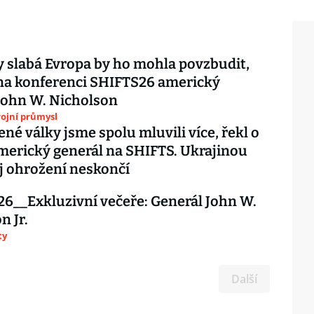
 slabá Evropa by ho mohla povzbudit,
na konferenci SHIFTS26 americký
John W. Nicholson
ojní průmysl
ené války jsme spolu mluvili více, řekl o
erický generál na SHIFTS. Ukrajinou
j ohrožení neskončí
6__Exkluzivní večeře: Generál John W.
n Jr.
ty
Další