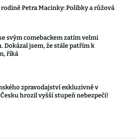
 rodině Petra Macinky: Polibky a růžová
 se svým comebackem zatím velmi
. Dokázal jsem, že stále patřím k
m, říká
nského zpravodajství exkluzivně v
 Česku hrozil vyšší stupeň nebezpečí!