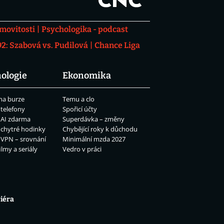
movitosti
Psychologika - podcast
: Szabová vs. Pudilová
Chance Liga
ologie
Ekonomika
na burze
Temu a clo
 telefony
Spořicí účty
 AI zdarma
Superdávka – změny
 chytré hodinky
Chybějící roky k důchodu
 VPN – srovnání
Minimální mzda 2027
ilmy a seriály
Vedro v práci
iéra