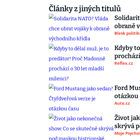
Články z jiných titulů
Solidari
obraně v
Blesk politik
Kdyby to
prochází
Reflex.cz
Ford Mus
otázkou
Auto.cz
Život ja
skrývá 
Moje Psycho