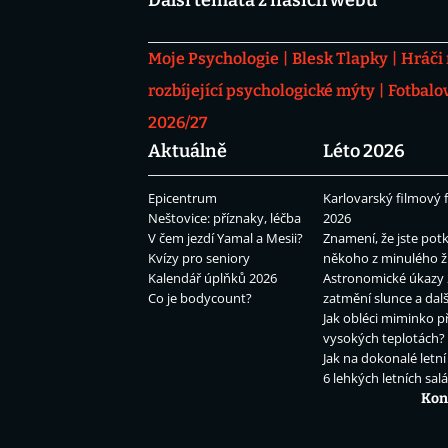
Další témata z našich webů
Moje Psychologie
Blesk Tlapky
Hráči
rozbíjející psychologické mýty
Fotbalo
2026/27
Aktuálně
Léto 2026
Epicentrum
Karlovarský filmový f
Neštovice: příznaky, léčba
2026
V čem jezdí Yamal a Mesii?
Znamení, že jste potk
Kvízy pro seniory
někoho z minulého ž
Kalendář úplňků 2026
Astronomické úkazy 
Co je bodycount?
zatmění slunce a dalš
Jak obléci miminko př
vysokých teplotách?
Jak na dokonalé letní
6 lehkých letních sal
Kon