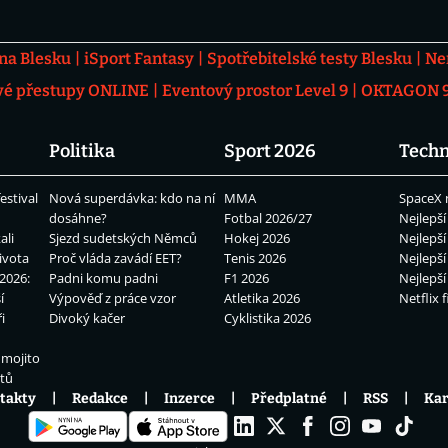
 na Blesku
iSport Fantasy
Spotřebitelské testy Blesku
Ne
vé přestupy ONLINE
Eventový prostor Level 9
OKTAGON 92
Politika
Sport 2026
Techn
estival
Nová superdávka: kdo na ní
MMA
SpaceX 
dosáhne?
Fotbal 2026/27
Nejlepší
ali
Sjezd sudetských Němců
Hokej 2026
Nejlepší
ivota
Proč vláda zavádí EET?
Tenis 2026
Nejlepší
2026:
Padni komu padni
F1 2026
Nejlepší
í
Výpověď z práce vzor
Atletika 2026
Netflix f
i
Divoký kačer
Cyklistika 2026
 mojito
átů
takty
Redakce
Inzerce
Předplatné
RSS
Kar