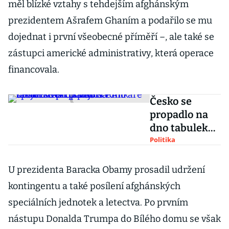
měl blízké vztahy s tehdejším afghánským
prezidentem Ašrafem Ghaním a podařilo se mu
dojednat i první všeobecné příměří –, ale také se
zástupci americké administrativy, která operace
financovala.
Česko se
propadlo na
dno tabulek
NATO. Babiš
Politika
v Ankaře hraje
o čas i pověst
U prezidenta Baracka Obamy prosadil udržení
spolehlivého
kontingentu a také posílení afghánských
spojence
speciálních jednotek a letectva. Po prvním
nástupu Donalda Trumpa do Bílého domu se však