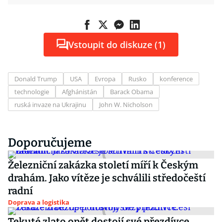
Vstoupit do diskuze (1)
Donald Trump
USA
Evropa
Rusko
konference
technologie
Afghánistán
Barack Obama
ruská invaze na Ukrajinu
John W. Nicholson
Doporučujeme
Železniční zakázka století míří k Českým
drahám. Jako vítěze je schválili středočeští
radní
Doprava a logistika
Tekuté zlato opět dostojí své přezdívce.