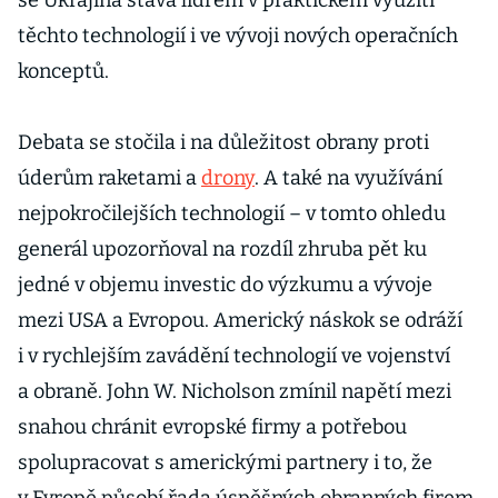
se Ukrajina stává lídrem v praktickém využití
těchto technologií i ve vývoji nových operačních
konceptů.
Debata se stočila i na důležitost obrany proti
úderům raketami a
drony
. A také na využívání
nejpokročilejších technologií – v tomto ohledu
generál upozorňoval na rozdíl zhruba pět ku
jedné v objemu investic do výzkumu a vývoje
mezi USA a Evropou. Americký náskok se odráží
i v rychlejším zavádění technologií ve vojenství
a obraně. John W. Nicholson zmínil napětí mezi
snahou chránit evropské firmy a potřebou
spolupracovat s americkými partnery i to, že