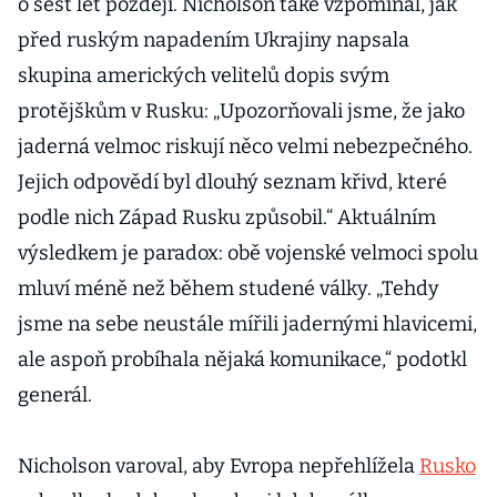
o šest let později. Nicholson také vzpomínal, jak
před ruským napadením Ukrajiny napsala
skupina amerických velitelů dopis svým
protějškům v Rusku: „Upozorňovali jsme, že jako
jaderná velmoc riskují něco velmi nebezpečného.
Jejich odpovědí byl dlouhý seznam křivd, které
podle nich Západ Rusku způsobil.“ Aktuálním
výsledkem je paradox: obě vojenské velmoci spolu
mluví méně než během studené války. „Tehdy
jsme na sebe neustále mířili jadernými hlavicemi,
ale aspoň probíhala nějaká komunikace,“ podotkl
generál.
Nicholson varoval, aby Evropa nepřehlížela
Rusko