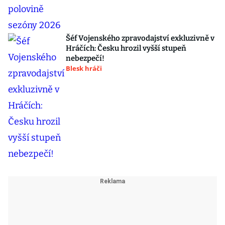
Šéf Vojenského zpravodajství exkluzivně v
Hráčích: Česku hrozil vyšší stupeň
nebezpečí!
Blesk hráči