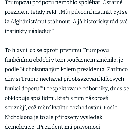
Trumpovu podporu nemohlo spoléhat. Ostatně
prezident tehdy řekl: „Můj původní instinkt byl se
(z Afghánistánu) stáhnout. A já historicky rád své
instinkty následuji.“
To hlavní, co se oproti prvnímu Trumpovu
funkčnímu období v tom současném změnilo, je
podle Nicholsona tým kolem prezidenta. Zatímco
dřív si Trump nechával při obsazování klíčových
funkcí doporučit respektované odborníky, dnes se
obklopuje spíš lidmi, kteří s ním názorově
souznějí, což mění kvalitu rozhodování. Podle
Nicholsona je to ale přirozený výsledek
demokracie: „Prezident má pravomoci