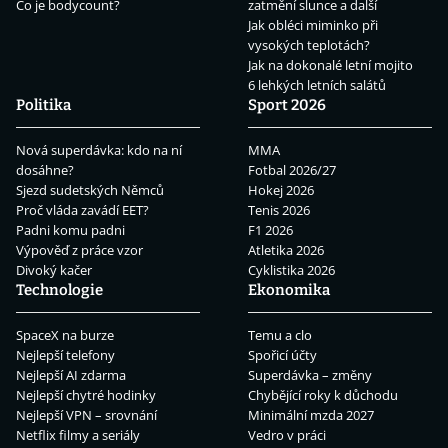
Co je bodycount?
zatmění slunce a další
Jak obléci miminko při
vysokých teplotách?
Jak na dokonalé letní mojito
6 lehkých letních salátů
Politika
Sport 2026
Nová superdávka: kdo na ní
MMA
dosáhne?
Fotbal 2026/27
Sjezd sudetských Němců
Hokej 2026
Proč vláda zavádí EET?
Tenis 2026
Padni komu padni
F1 2026
Výpověď z práce vzor
Atletika 2026
Divoký kačer
Cyklistika 2026
Technologie
Ekonomika
SpaceX na burze
Temu a clo
Nejlepší telefony
Spořicí účty
Nejlepší AI zdarma
Superdávka – změny
Nejlepší chytré hodinky
Chybějící roky k důchodu
Nejlepší VPN – srovnání
Minimální mzda 2027
Netflix filmy a seriály
Vedro v práci