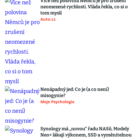
Více než polovina Němců je pro zrušení
neomezené rychlosti. Vláda řekla, co si o
tom myslí
Auto.cz
Nenápadný jed: Co je (a co není)
misogynie?
Moje Psychologie
Synology má „novou“ řadu NASů. Modely
Neo+ lákají výkonem, SSD a vyměnitelnou