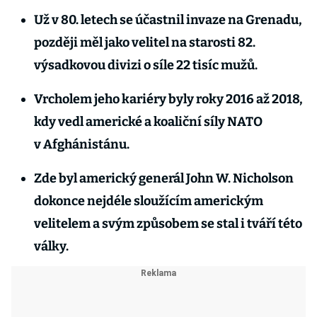
Už v 80. letech se účastnil invaze na Grenadu,
později měl jako velitel na starosti 82.
výsadkovou divizi o síle 22 tisíc mužů.
Vrcholem jeho kariéry byly roky 2016 až 2018,
kdy vedl americké a koaliční síly NATO
v Afghánistánu.
Zde byl americký generál John W. Nicholson
dokonce nejdéle sloužícím americkým
velitelem a svým způsobem se stal i tváří této
války.