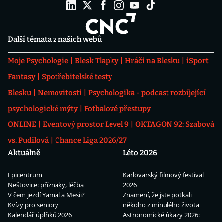
Další témata z našich webů
Moje Psychologie
Blesk Tlapky
Hráči na Blesku
iSport
Fantasy
Spotřebitelské testy
Blesku
Nemovitosti
Psychologika - podcast rozbíjející
psychologické mýty
Fotbalové přestupy
ONLINE
Eventový prostor Level 9
OKTAGON 92: Szabová
vs. Pudilová
Chance Liga 2026/27
Aktuálně
Léto 2026
Epicentrum
Karlovarský filmový festival
Neštovice: příznaky, léčba
2026
V čem jezdí Yamal a Mesii?
Znamení, že jste potkali
Kvízy pro seniory
někoho z minulého života
Kalendář úplňků 2026
Astronomické úkazy 2026: