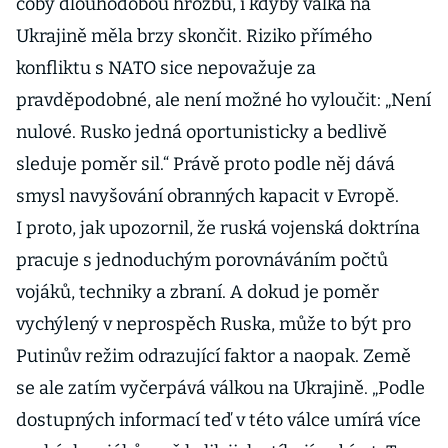
coby dlouhodobou hrozbu, i kdyby válka na
Ukrajině měla brzy skončit. Riziko přímého
konfliktu s NATO sice nepovažuje za
pravděpodobné, ale není možné ho vyloučit: „Není
nulové. Rusko jedná oportunisticky a bedlivě
sleduje poměr sil.“ Právě proto podle něj dává
smysl navyšování obranných kapacit v Evropě.
I proto, jak upozornil, že ruská vojenská doktrína
pracuje s jednoduchým porovnáváním počtů
vojáků, techniky a zbraní. A dokud je poměr
vychýlený v neprospěch Ruska, může to být pro
Putinův režim odrazující faktor a naopak. Země
se ale zatím vyčerpává válkou na Ukrajině. „Podle
dostupných informací teď v této válce umírá více