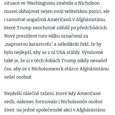
situace ve Washingtonu změnila a Nicholson
musel obhajovat nejen svoji velitelskou pozici, ale
i samotné angažmá Američanů v Afghánistánu,
které Trump neochotně zdědil po předchůdcích.
Nový prezident tuto válku označoval za
„naprostou katastrofu“ a několikrát řekl, že by
bylo nejlepší, aby se z ní USA stáhly. Výmluvné
také je, že si v těch dobách Trump nikdy nenašel
čas, aby se s Nicholsonem k otázce Afghánistánu
sešel osobně.
Nejdelší válečné tažení, které kdy Američané
vedli, nakonec formovalo i Nicholsonův osobní
život: na jedné společenské akci v Afghánistánu