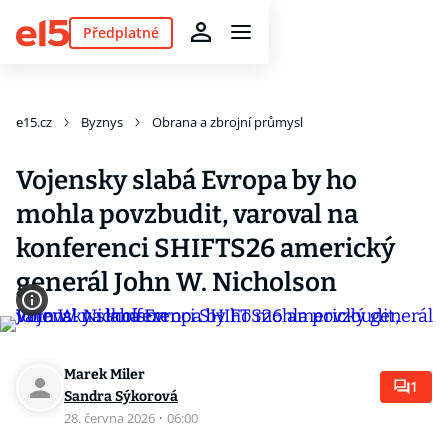
Předplatné
e15.cz
Byznys
Obrana a zbrojní průmysl
Vojensky slabá Evropa by ho
mohla povzbudit, varoval na
konferenci SHIFTS26 americký
generál John W. Nicholson
Marek Miler
1
Sandra Sýkorová
28. června 2026
·
06:00