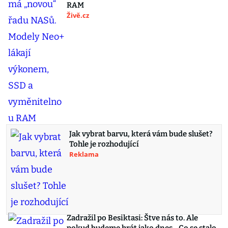
RAM
Živě.cz
Jak vybrat barvu, která vám bude slušet?
Tohle je rozhodující
Reklama
Zadražil po Besiktasi: Štve nás to. Ale