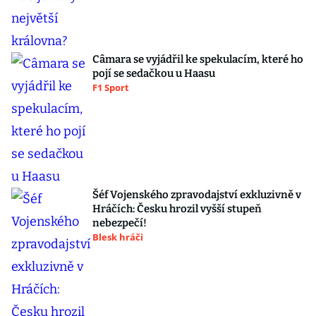
Câmara se vyjádřil ke spekulacím, které ho
pojí se sedačkou u Haasu
F1 Sport
Šéf Vojenského zpravodajství exkluzivně v
Hráčích: Česku hrozil vyšší stupeň
nebezpečí!
Blesk hráči