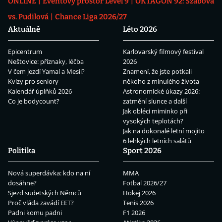
ONLINE
Eventový prostor Level 9
OKTAGON 92: Szabová
vs. Pudilová
Chance Liga 2026/27
Aktuálně
Léto 2026
Epicentrum
Karlovarský filmový festival
Neštovice: příznaky, léčba
2026
V čem jezdí Yamal a Mesii?
Znamení, že jste potkali
Kvízy pro seniory
někoho z minulého života
Kalendář úplňků 2026
Astronomické úkazy 2026:
Co je bodycount?
zatmění slunce a další
Jak obléci miminko při
vysokých teplotách?
Jak na dokonalé letní mojito
6 lehkých letních salátů
Politika
Sport 2026
Nová superdávka: kdo na ní
MMA
dosáhne?
Fotbal 2026/27
Sjezd sudetských Němců
Hokej 2026
Proč vláda zavádí EET?
Tenis 2026
Padni komu padni
F1 2026