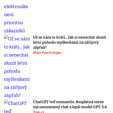
Už se nám to krátí... Jak si nenechat zkazit
letní pohodu myšlenkami na zářijový
zápřah?
Moje Psychologie
ChatGPT teď neunavíte. Bezplatná verze
má neomezený chat a lepší model GPT-5.6
Živě.cz