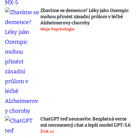
Zbavíme se demence? Léky jako Ozempic
mohou přinést zásadní průlom v léčbě
Alzheimerovy choroby
Moje Psychologie
ChatGPT teď neunavíte. Bezplatná verze
má neomezený chat a lepší model GPT-5.6
Živě.cz