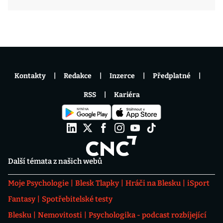
Kontakty
Redakce
Inzerce
Předplatné
RSS
Kariéra
Další témata z našich webů
Moje Psychologie
Blesk Tlapky
Hráči na Blesku
iSport
Fantasy
Spotřebitelské testy
Blesku
Nemovitosti
Psychologika - podcast rozbíjející