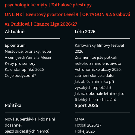
psychologické mýty
Fotbalové přestupy
ONLINE
Eventový prostor Level 9
OKTAGON 92: Szabová
vs. Pudilová
Chance Liga 2026/27
Aktuálně
Léto 2026
Epicentrum
Karlovarský filmový festival
Neštovice: příznaky, léčba
2026
V čem jezdí Yamal a Mesii?
Znamení, že jste potkali
Kvízy pro seniory
někoho z minulého života
Kalendář úplňků 2026
Astronomické úkazy 2026:
Co je bodycount?
zatmění slunce a další
Jak obléci miminko při
vysokých teplotách?
Jak na dokonalé letní mojito
6 lehkých letních salátů
Politika
Sport 2026
Nová superdávka: kdo na ní
MMA
dosáhne?
Fotbal 2026/27
Sjezd sudetských Němců
Hokej 2026