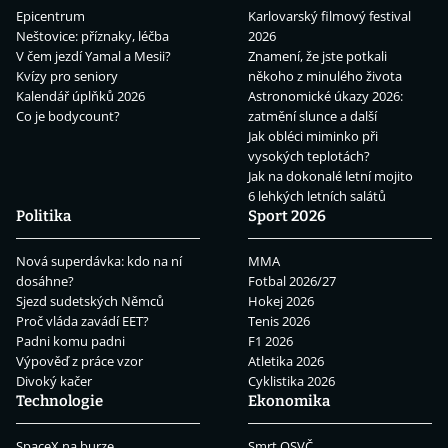
Epicentrum
Karlovarský filmový festival
Neštovice: příznaky, léčba
2026
V čem jezdí Yamal a Mesii?
Znamení, že jste potkali
Kvízy pro seniory
někoho z minulého života
Kalendář úplňků 2026
Astronomické úkazy 2026:
Co je bodycount?
zatmění slunce a další
Jak obléci miminko při
vysokých teplotách?
Jak na dokonalé letní mojito
6 lehkých letních salátů
Politika
Sport 2026
Nová superdávka: kdo na ní
MMA
dosáhne?
Fotbal 2026/27
Sjezd sudetských Němců
Hokej 2026
Proč vláda zavádí EET?
Tenis 2026
Padni komu padni
F1 2026
Výpověď z práce vzor
Atletika 2026
Divoký kačer
Cyklistika 2026
Technologie
Ekonomika
SpaceX na burze
Smrt OSVČ