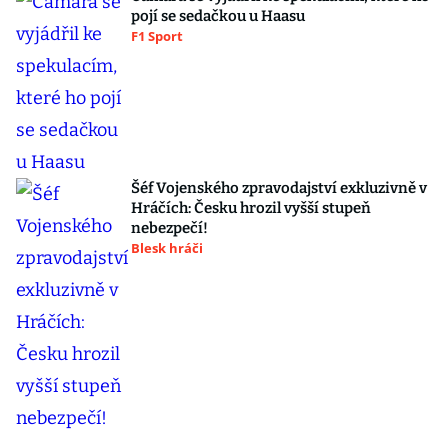
pojí se sedačkou u Haasu
F1 Sport
Šéf Vojenského zpravodajství exkluzivně v
Hráčích: Česku hrozil vyšší stupeň
nebezpečí!
Blesk hráči