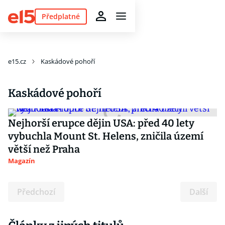
Předplatné
e15.cz
Kaskádové pohoří
Kaskádové pohoří
Nejhorší erupce dějin USA: před 40 lety
vybuchla Mount St. Helens, zničila území
větší než Praha
Magazín
Předchozí
Další