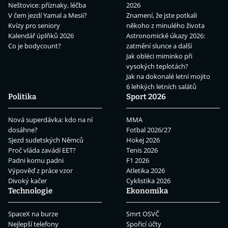
Neštovice: příznaky, léčba
2026
V čem jezdí Yamal a Mesii?
Znamení, že jste potkali
Kvízy pro seniory
někoho z minulého života
Kalendář úplňků 2026
Astronomické úkazy 2026:
Co je bodycount?
zatmění slunce a další
Jak obléci miminko při
vysokých teplotách?
Jak na dokonalé letní mojito
6 lehkých letních salátů
Politika
Sport 2026
Nová superdávka: kdo na ní
MMA
dosáhne?
Fotbal 2026/27
Sjezd sudetských Němců
Hokej 2026
Proč vláda zavádí EET?
Tenis 2026
Padni komu padni
F1 2026
Výpověď z práce vzor
Atletika 2026
Divoký kačer
Cyklistika 2026
Technologie
Ekonomika
SpaceX na burze
Smrt OSVČ
Nejlepší telefony
Spořicí účty