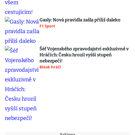
Gasly: Nová pravidla zašla příliš daleko
F1 Sport
Šéf Vojenského zpravodajství exkluzivně v
Hráčích: Česku hrozil vyšší stupeň
nebezpečí!
Blesk hráči