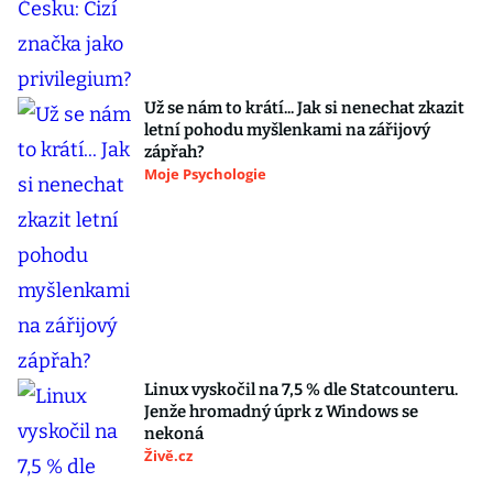
Už se nám to krátí... Jak si nenechat zkazit
letní pohodu myšlenkami na zářijový
zápřah?
Moje Psychologie
Linux vyskočil na 7,5 % dle Statcounteru.
Jenže hromadný úprk z Windows se
nekoná
Živě.cz