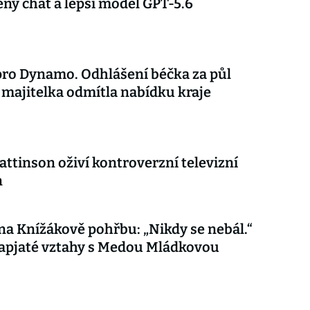
ý chat a lepší model GPT-5.6
ro Dynamo. Odhlášení béčka za půl
 majitelka odmítla nabídku kraje
attinson oživí kontroverzní televizní
n
 na Knížákově pohřbu: „Nikdy se nebál.“
apjaté vztahy s Medou Mládkovou