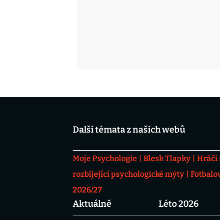
Další témata z našich webů
Moje Psychologie
Blesk Tlapky
Hráči
rozbíjející psychologické mýty
Fotbalo
2026/27
Aktuálně
Léto 2026