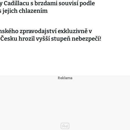
 Cadillacu s brzdami souvisí podle
s jejich chlazením
nského zpravodajství exkluzivně v
 Česku hrozil vyšší stupeň nebezpečí!