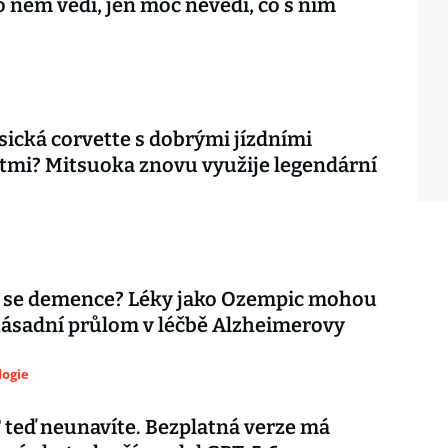
o něm vědí, jen moc nevědí, co s ním
asická corvette s dobrými jízdními
tmi? Mitsuoka znovu využije legendární
 se demence? Léky jako Ozempic mohou
zásadní průlom v léčbě Alzheimerovy
logie
teď neunavíte. Bezplatná verze má