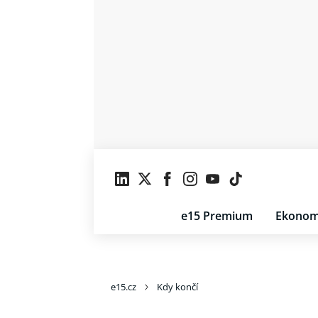
e15 Premium
Ekonom
e15.cz
Kdy končí