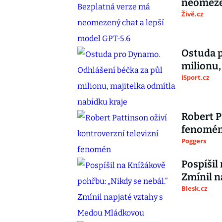
neomezen
Živě.cz
Ostuda p
milionu,
iSport.cz
Robert P
fenomé
Poggers
Pospíšil
Zmínil n
Blesk.cz