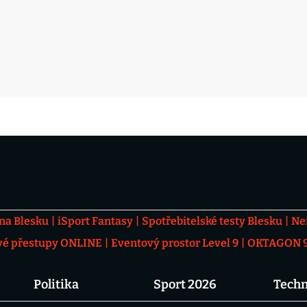
 na Blesku
iSport Fantasy
Spotřebitelské testy Blesku
Ne
vé přestupy ONLINE
Eventový prostor Level 9
OKTAGON 92
Politika
Sport 2026
Techn