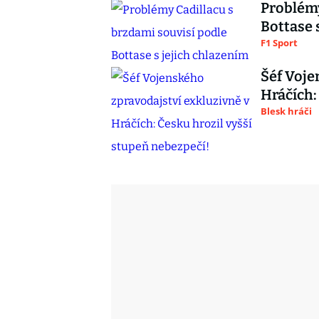
Problémy
Bottase 
F1 Sport
Šéf Voje
Hráčích:
Blesk hráči