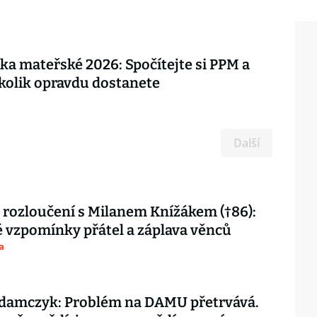
ka mateřské 2026: Spočítejte si PPM a
, kolik opravdu dostanete
Další
 rozloučení s Milanem Knížákem (†86):
vzpomínky přátel a záplava věnců
a
damczyk: Problém na DAMU přetrvává.