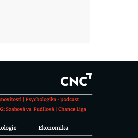
movitosti
Psychologika - podcast
: Szabová vs. Pudilová
Chance Liga
ologie
Ekonomika