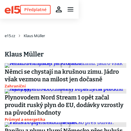
Předplatné
e15.cz
Klaus Müller
Klaus Müller
Němci se chystají na krušnou zimu. Jádro
však vezmou na milost jen dočasně
Zahraniční
Plynovodem Nord Stream 1 opět začal
proudit ruský plyn do EU, dodávky vzrostly
na původní hodnoty
Průmysl a energetika
Paniku z plynu tlumí Německo přes bulvár.