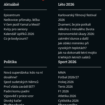
Aktuálně
Léto 2026
Epicentrum
Karlovarský filmový festival
Neštovice: příznaky, léčba
2026
V čem jezdí Yamal a Mesii?
Znamení, že jste potkali
Kvízy pro seniory
někoho z minulého života
Kalendář úplňků 2026
Astronomické úkazy 2026:
Co je bodycount?
zatmění slunce a další
Jak obléci miminko při
vysokých teplotách?
Jak na dokonalé letní mojito
6 lehkých letních salátů
Politika
Sport 2026
Nová superdávka: kdo na ní
MMA
dosáhne?
Fotbal 2026/27
Sjezd sudetských Němců
Hokej 2026
Proč vláda zavádí EET?
Tenis 2026
Padni komu padni
F1 2026
Výpověď z práce vzor
Atletika 2026
Divoký kačer
Cyklistika 2026