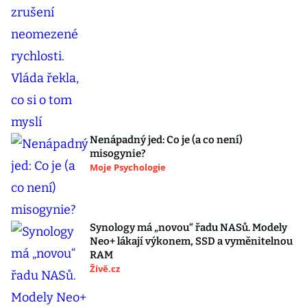
Nenápadný jed: Co je (a co není)
misogynie?
Moje Psychologie
Synology má „novou“ řadu NASů. Modely
Neo+ lákají výkonem, SSD a vyměnitelnou
RAM
Živě.cz