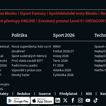
 na Blesku
iSport Fantasy
Spotřebitelské testy Blesku
Ne
vé přestupy ONLINE
Eventový prostor Level 9
OKTAGON 92
Politika
Sport 2026
Techn
estival
Nová superdávka: kdo na ní
MMA
SpaceX 
dosáhne?
Fotbal 2026/27
Nejlepší
ali
Sjezd sudetských Němců
Hokej 2026
Nejlepší
ivota
Proč vláda zavádí EET?
Tenis 2026
Nejlepší
2026:
Padni komu padni
F1 2026
Nejlepší
í
Výpověď z práce vzor
Atletika 2026
Netflix f
i
Divoký kačer
Cyklistika 2026
 mojito
átů
takty
Redakce
Inzerce
Předplatné
RSS
Kar