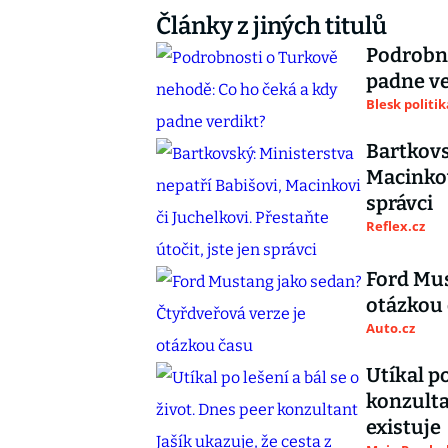
Články z jiných titulů
Podrobno
padne ve
Blesk politik
Bartkovs
Macinkovi
správci
Reflex.cz
Ford Mus
otázkou
Auto.cz
Utíkal po
konzulta
existuje