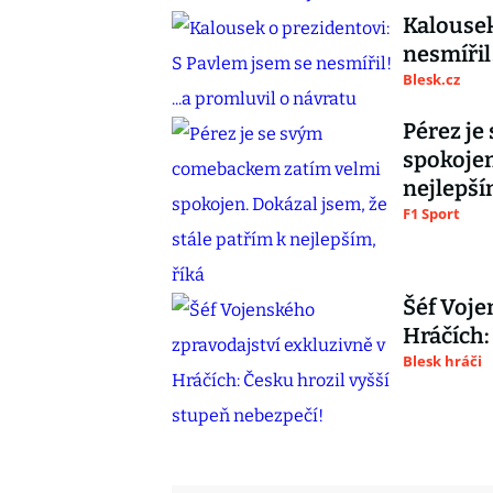
Kalousek
nesmířil!
Blesk.cz
Pérez je
spokojen
nejlepší
F1 Sport
Šéf Voje
Hráčích:
Blesk hráči