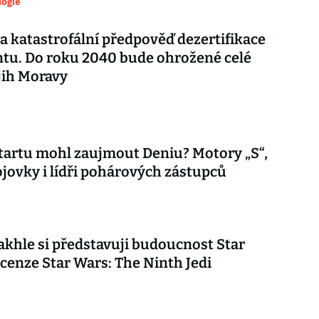
logie
a katastrofální předpověď dezertifikace
tu. Do roku 2040 bude ohrožené celé
 jih Moravy
tartu mohl zaujmout Deniu? Motory „S“,
jovky i lídři pohárových zástupců
akhle si představuji budoucnost Star
cenze Star Wars: The Ninth Jedi