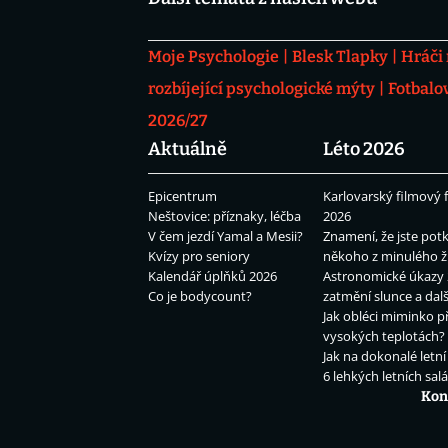
Moje Psychologie
Blesk Tlapky
Hráči
rozbíjející psychologické mýty
Fotbalo
2026/27
Aktuálně
Léto 2026
Epicentrum
Karlovarský filmový f
Neštovice: příznaky, léčba
2026
V čem jezdí Yamal a Mesii?
Znamení, že jste potk
Kvízy pro seniory
někoho z minulého ž
Kalendář úplňků 2026
Astronomické úkazy 
Co je bodycount?
zatmění slunce a dalš
Jak obléci miminko př
vysokých teplotách?
Jak na dokonalé letní
6 lehkých letních sal
Kon