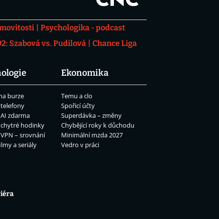
movitosti
Psychologika - podcast
: Szabová vs. Pudilová
Chance Liga
ologie
Ekonomika
na burze
Temu a clo
 telefony
Spořicí účty
 AI zdarma
Superdávka – změny
 chytré hodinky
Chybějící roky k důchodu
 VPN – srovnání
Minimální mzda 2027
ilmy a seriály
Vedro v práci
iéra