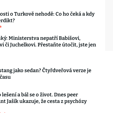
sti o Turkově nehodě: Co ho čeká a kdy
rdikt?
a
ký: Ministerstva nepatří Babišovi,
 či Juchelkovi. Přestaňte útočit, jste jen
tang jako sedan? Čtyřdveřová verze je
 času
 lešení a bál se o život. Dnes peer
nt Jašík ukazuje, že cesta z psychózy