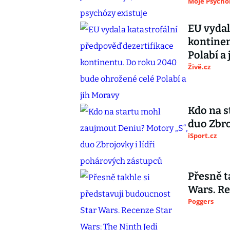
Moje Psycho
EU vydal
kontinen
Polabí a
Živě.cz
Kdo na s
duo Zbro
iSport.cz
Přesně t
Wars. Re
Poggers