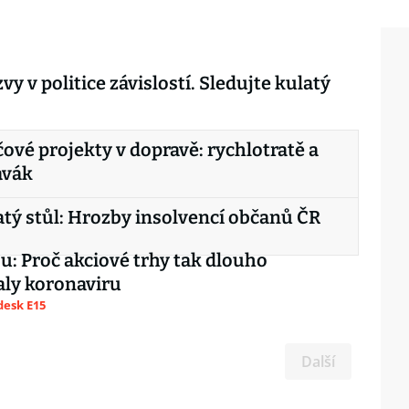
y v politice závislostí. Sledujte kulatý
íčové projekty v dopravě: rychlotratě a
avák
atý stůl: Hrozby insolvencí občanů ČR
u: Proč akciové trhy tak dlouho
ly koronaviru
esk E15
Další