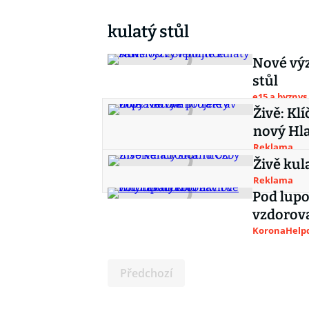
kulatý stůl
Nové výzv
stůl
e15 a byznys
Živě: Kl
nový Hl
Reklama
Živě kul
Reklama
Pod lupo
vzdorova
KoronaHelpd
Předchozí