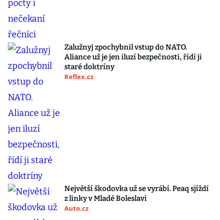
Zalužnyj zpochybnil vstup do NATO.
Aliance už je jen iluzí bezpečnosti, řídí ji
staré doktríny
Reflex.cz
Největší škodovka už se vyrábí. Peaq sjíždí
z linky v Mladé Boleslavi
Auto.cz