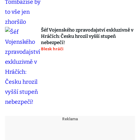
Šéf Vojenského zpravodajství exkluzivně v
Hráčích: Česku hrozil vyšší stupeň
nebezpečí!
Blesk hráči