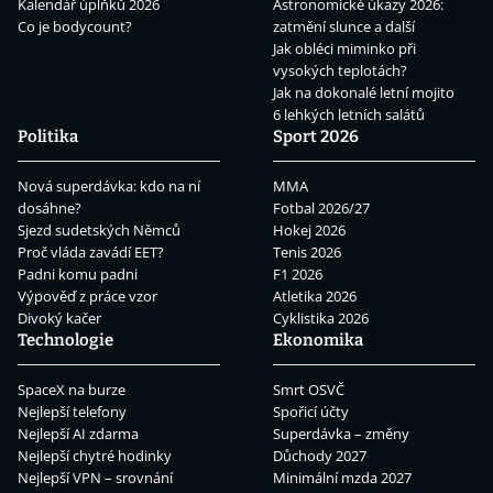
Kalendář úplňků 2026
Astronomické úkazy 2026:
Co je bodycount?
zatmění slunce a další
Jak obléci miminko při
vysokých teplotách?
Jak na dokonalé letní mojito
6 lehkých letních salátů
Politika
Sport 2026
Nová superdávka: kdo na ní
MMA
dosáhne?
Fotbal 2026/27
Sjezd sudetských Němců
Hokej 2026
Proč vláda zavádí EET?
Tenis 2026
Padni komu padni
F1 2026
Výpověď z práce vzor
Atletika 2026
Divoký kačer
Cyklistika 2026
Technologie
Ekonomika
SpaceX na burze
Smrt OSVČ
Nejlepší telefony
Spořicí účty
Nejlepší AI zdarma
Superdávka – změny
Nejlepší chytré hodinky
Důchody 2027
Nejlepší VPN – srovnání
Minimální mzda 2027