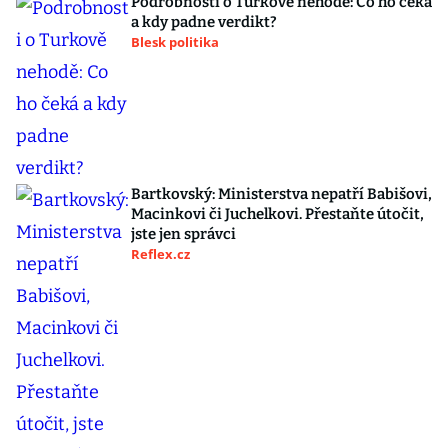
Podrobnosti o Turkově nehodě: Co ho čeká
a kdy padne verdikt?
Blesk politika
Bartkovský: Ministerstva nepatří Babišovi,
Macinkovi či Juchelkovi. Přestaňte útočit,
jste jen správci
Reflex.cz