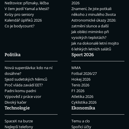
Neštovice: příznaky, léčba
2026
V čem jezdí Yamal a Mesii?
Znamení, že jste potkali
Kvízy pro seniory
někoho z minulého života
Kalendář úplňků 2026
Astronomické úkazy 2026:
Co je bodycount?
zatmění slunce a další
Jak obléci miminko při
vysokých teplotách?
Jak na dokonalé letní mojito
6 lehkých letních salátů
Politika
Sport 2026
Nová superdávka: kdo na ní
MMA
dosáhne?
Fotbal 2026/27
Sjezd sudetských Němců
Hokej 2026
Proč vláda zavádí EET?
Tenis 2026
Padni komu padni
F1 2026
Výpověď z práce vzor
Atletika 2026
Divoký kačer
Cyklistika 2026
Technologie
Ekonomika
SpaceX na burze
Temu a clo
Nejlepší telefony
Spořicí účty