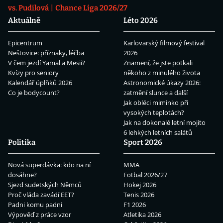
vs. Pudilová
Chance Liga 2026/27
Aktuálně
Léto 2026
Epicentrum
Karlovarský filmový festival
Neštovice: příznaky, léčba
2026
V čem jezdí Yamal a Mesii?
Znamení, že jste potkali
Kvízy pro seniory
někoho z minulého života
Kalendář úplňků 2026
Astronomické úkazy 2026:
Co je bodycount?
zatmění slunce a další
Jak obléci miminko při
vysokých teplotách?
Jak na dokonalé letní mojito
6 lehkých letních salátů
Politika
Sport 2026
Nová superdávka: kdo na ní
MMA
dosáhne?
Fotbal 2026/27
Sjezd sudetských Němců
Hokej 2026
Proč vláda zavádí EET?
Tenis 2026
Padni komu padni
F1 2026
Výpověď z práce vzor
Atletika 2026