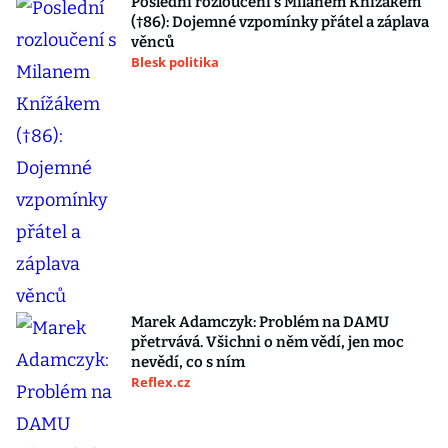
Poslední rozloučení s Milanem Knížákem
(†86): Dojemné vzpomínky přátel a záplava
věnců
Blesk politika
Marek Adamczyk: Problém na DAMU
přetrvává. Všichni o něm vědí, jen moc
nevědí, co s ním
Reflex.cz