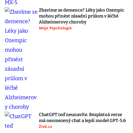
Zbavíme se demence? Léky jako Ozempic
mohou přinést zásadní průlom v léčbě
Alzheimerovy choroby
Moje Psychologie
ChatGPT teď neunavíte. Bezplatná verze
má neomezený chat a lepší model GPT-5.6
Živě.cz