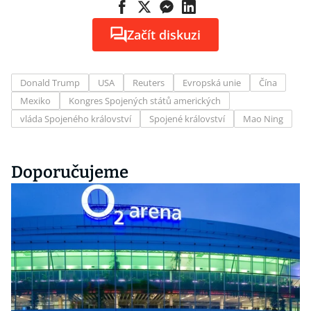
Začít diskuzi
Donald Trump
USA
Reuters
Evropská unie
Čína
Mexiko
Kongres Spojených států amerických
vláda Spojeného království
Spojené království
Mao Ning
Doporučujeme