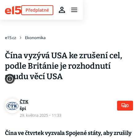
Předplatné
e15.cz
Ekonomika
Čína vyzývá USA ke zrušení cel,
podle Británie je rozhodnutí
soudu věcí USA
ČTK
0
špi
29. května 2025
·
11:33
Čína ve čtvrtek vyzvala Spojené státy, aby zrušily