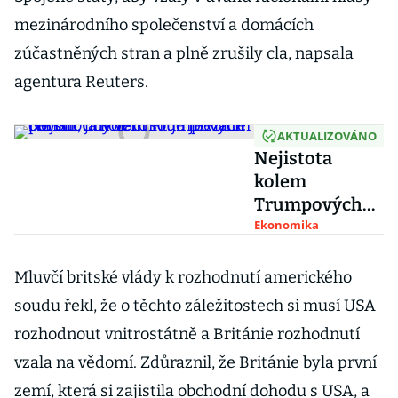
mezinárodního společenství a domácích
zúčastněných stran a plně zrušily cla, napsala
agentura Reuters.
AKTUALIZOVÁNO
Nejistota
kolem
Trumpových
cel sílí.
Ekonomika
Odvolací soud
je vládě povolil,
Mluvčí britské vlády k rozhodnutí amerického
jiný verdikt je
soudu řekl, že o těchto záležitostech si musí USA
mezitím odmítl
rozhodnout vnitrostátně a Británie rozhodnutí
vzala na vědomí. Zdůraznil, že Británie byla první
zemí, která si zajistila obchodní dohodu s USA, a