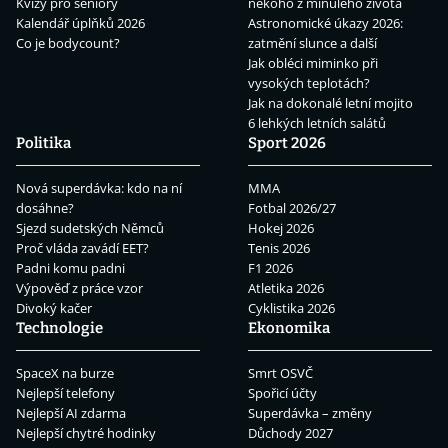
Kvízy pro seniory
někoho z minulého života
Kalendář úplňků 2026
Astronomické úkazy 2026:
Co je bodycount?
zatmění slunce a další
Jak obléci miminko při
vysokých teplotách?
Jak na dokonalé letní mojito
6 lehkých letních salátů
Politika
Sport 2026
Nová superdávka: kdo na ní
MMA
dosáhne?
Fotbal 2026/27
Sjezd sudetských Němců
Hokej 2026
Proč vláda zavádí EET?
Tenis 2026
Padni komu padni
F1 2026
Výpověď z práce vzor
Atletika 2026
Divoký kačer
Cyklistika 2026
Technologie
Ekonomika
SpaceX na burze
Smrt OSVČ
Nejlepší telefony
Spořicí účty
Nejlepší AI zdarma
Superdávka – změny
Nejlepší chytré hodinky
Důchody 2027