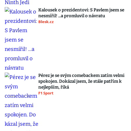
Kalousek o prezidentovi: S Pavlem jsem se
nesmířil! ...a promluvil o návratu
Blesk.cz
Pérez je se svým comebackem zatím velmi
spokojen. Dokázal jsem, že stále patřím k
nejlepším, říká
F1 Sport