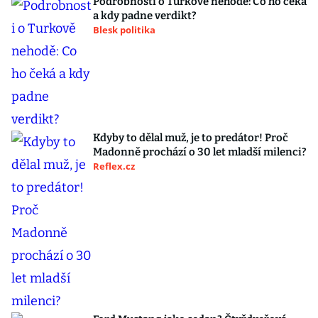
Podrobnosti o Turkově nehodě: Co ho čeká
a kdy padne verdikt?
Blesk politika
Kdyby to dělal muž, je to predátor! Proč
Madonně prochází o 30 let mladší milenci?
Reflex.cz