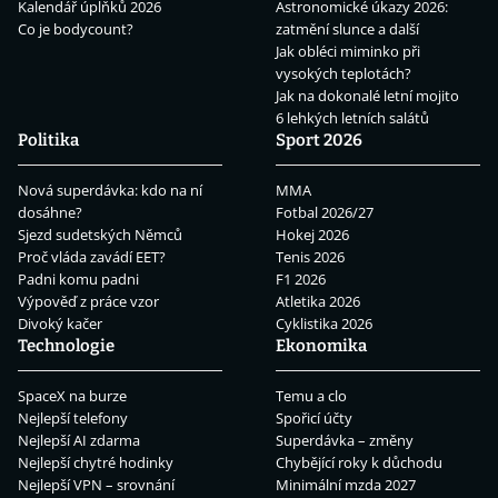
Kalendář úplňků 2026
Astronomické úkazy 2026:
Co je bodycount?
zatmění slunce a další
Jak obléci miminko při
vysokých teplotách?
Jak na dokonalé letní mojito
6 lehkých letních salátů
Politika
Sport 2026
Nová superdávka: kdo na ní
MMA
dosáhne?
Fotbal 2026/27
Sjezd sudetských Němců
Hokej 2026
Proč vláda zavádí EET?
Tenis 2026
Padni komu padni
F1 2026
Výpověď z práce vzor
Atletika 2026
Divoký kačer
Cyklistika 2026
Technologie
Ekonomika
SpaceX na burze
Temu a clo
Nejlepší telefony
Spořicí účty
Nejlepší AI zdarma
Superdávka – změny
Nejlepší chytré hodinky
Chybějící roky k důchodu
Nejlepší VPN – srovnání
Minimální mzda 2027