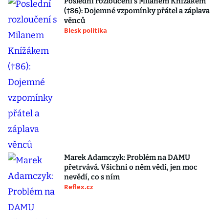
Poslední rozloučení s Milanem Knížákem
(†86): Dojemné vzpomínky přátel a záplava
věnců
Blesk politika
Marek Adamczyk: Problém na DAMU
přetrvává. Všichni o něm vědí, jen moc
nevědí, co s ním
Reflex.cz