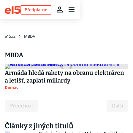
Předplatné
e15.cz
MBDA
MBDA
Armáda hledá rakety na obranu elektráren
a letišť, zaplatí miliardy
Domácí
Předchozí
Další
Články z jiných titulů