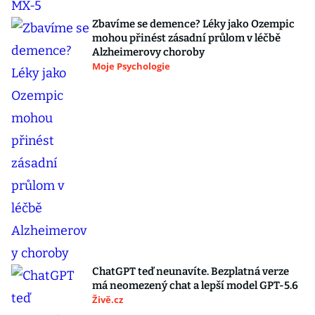
Zbavíme se demence? Léky jako Ozempic
mohou přinést zásadní průlom v léčbě
Alzheimerovy choroby
Moje Psychologie
ChatGPT teď neunavíte. Bezplatná verze
má neomezený chat a lepší model GPT-5.6
Živě.cz