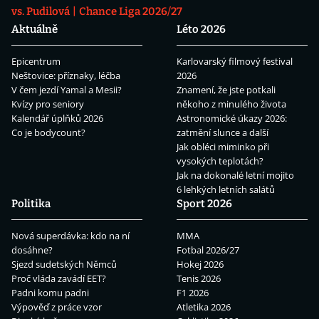
vs. Pudilová
Chance Liga 2026/27
Aktuálně
Léto 2026
Epicentrum
Karlovarský filmový festival
Neštovice: příznaky, léčba
2026
V čem jezdí Yamal a Mesii?
Znamení, že jste potkali
Kvízy pro seniory
někoho z minulého života
Kalendář úplňků 2026
Astronomické úkazy 2026:
Co je bodycount?
zatmění slunce a další
Jak obléci miminko při
vysokých teplotách?
Jak na dokonalé letní mojito
6 lehkých letních salátů
Politika
Sport 2026
Nová superdávka: kdo na ní
MMA
dosáhne?
Fotbal 2026/27
Sjezd sudetských Němců
Hokej 2026
Proč vláda zavádí EET?
Tenis 2026
Padni komu padni
F1 2026
Výpověď z práce vzor
Atletika 2026