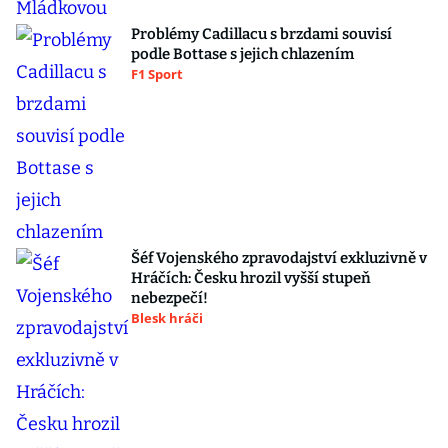
Problémy Cadillacu s brzdami souvisí
podle Bottase s jejich chlazením
F1 Sport
Šéf Vojenského zpravodajství exkluzivně v
Hráčích: Česku hrozil vyšší stupeň
nebezpečí!
Blesk hráči