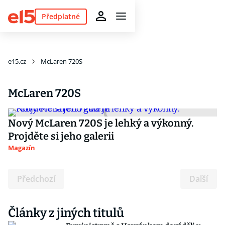
Předplatné
e15.cz
McLaren 720S
McLaren 720S
Nový McLaren 720S je lehký a výkonný.
Projděte si jeho galerii
Magazín
Předchozí
Další
Články z jiných titulů