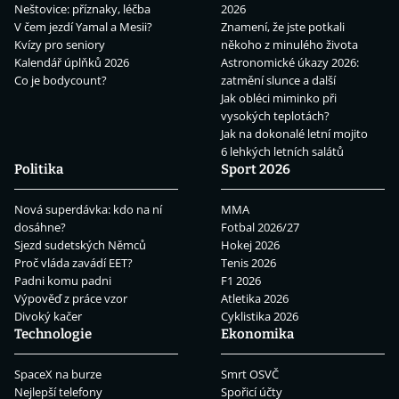
Neštovice: příznaky, léčba
2026
V čem jezdí Yamal a Mesii?
Znamení, že jste potkali
Kvízy pro seniory
někoho z minulého života
Kalendář úplňků 2026
Astronomické úkazy 2026:
Co je bodycount?
zatmění slunce a další
Jak obléci miminko při
vysokých teplotách?
Jak na dokonalé letní mojito
6 lehkých letních salátů
Politika
Sport 2026
Nová superdávka: kdo na ní
MMA
dosáhne?
Fotbal 2026/27
Sjezd sudetských Němců
Hokej 2026
Proč vláda zavádí EET?
Tenis 2026
Padni komu padni
F1 2026
Výpověď z práce vzor
Atletika 2026
Divoký kačer
Cyklistika 2026
Technologie
Ekonomika
SpaceX na burze
Smrt OSVČ
Nejlepší telefony
Spořicí účty