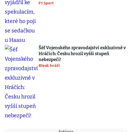
F1 Sport
Šéf Vojenského zpravodajství exkluzivně v
Hráčích: Česku hrozil vyšší stupeň
nebezpečí!
Blesk hráči