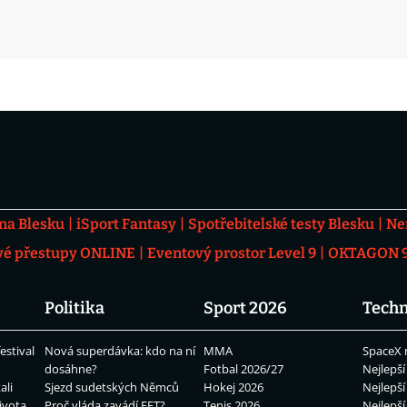
 na Blesku
iSport Fantasy
Spotřebitelské testy Blesku
Ne
vé přestupy ONLINE
Eventový prostor Level 9
OKTAGON 92
Politika
Sport 2026
Techn
estival
Nová superdávka: kdo na ní
MMA
SpaceX 
dosáhne?
Fotbal 2026/27
Nejlepší
ali
Sjezd sudetských Němců
Hokej 2026
Nejlepší
ivota
Proč vláda zavádí EET?
Tenis 2026
Nejlepší