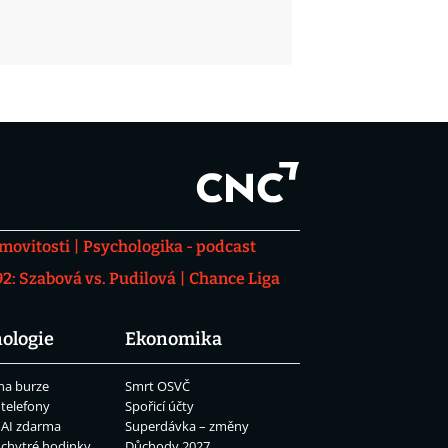
movitosti
Psychologika - podcast
: Szabová vs. Pudilová
Chance Liga
ologie
Ekonomika
na burze
Smrt OSVČ
 telefony
Spořicí účty
 AI zdarma
Superdávka – změny
 chytré hodinky
Důchody 2027