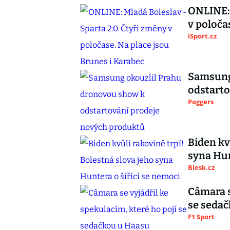
ONLINE: 
v poloča
iSport.cz
Samsung
odstarto
Poggers
Biden kv
syna Hun
Blesk.cz
Câmara s
se seda
F1 Sport