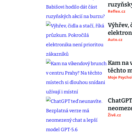
ruzyňský
Reflex.cz
Výhřev, 
elektron
Auto.cz
Kam na v
těchto m
Moje Psycho
ChatGPT 
neomezen
Živě.cz