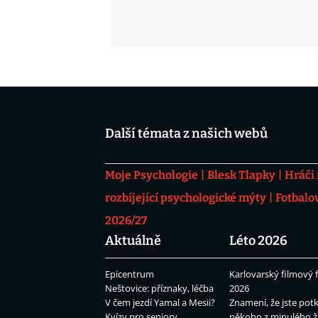
Další témata z našich webů
Moje Psychologie
Blesk Tlapky
Hráči
rozbíjející psychologické mýty
Fotbalo
2026/27
Aktuálně
Léto 2026
Epicentrum
Karlovarský filmový f
Neštovice: příznaky, léčba
2026
V čem jezdí Yamal a Mesii?
Znamení, že jste potk
Kvízy pro seniory
někoho z minulého ž