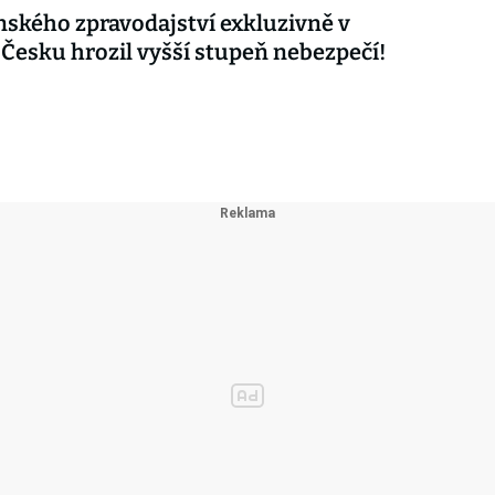
nského zpravodajství exkluzivně v
 Česku hrozil vyšší stupeň nebezpečí!