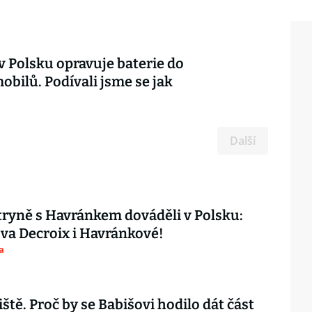
v Polsku opravuje baterie do
obilů. Podívali jsme se jak
Další
ryně s Havránkem dováděli v Polsku:
ova Decroix i Havránkové!
a
iště. Proč by se Babišovi hodilo dát část