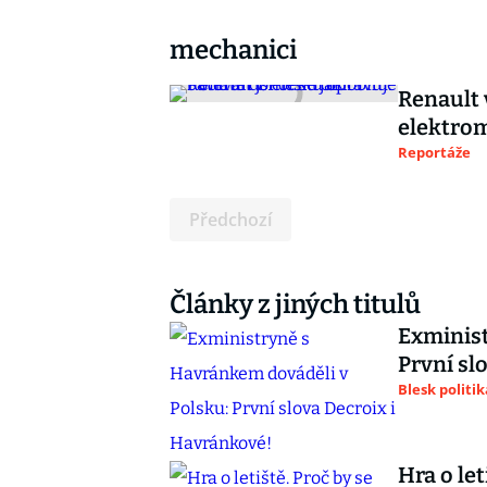
mechanici
Renault 
elektrom
Reportáže
Předchozí
Články z jiných titulů
Exminist
První sl
Blesk politik
Hra o let