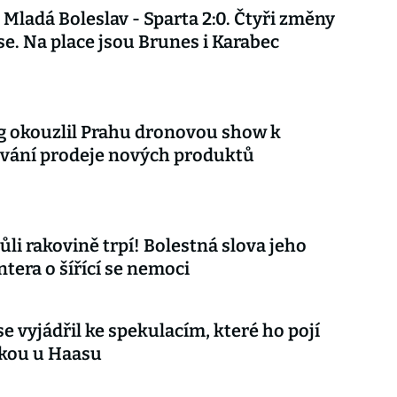
Mladá Boleslav - Sparta 2:0. Čtyři změny
se. Na place jsou Brunes i Karabec
 okouzlil Prahu dronovou show k
vání prodeje nových produktů
ůli rakovině trpí! Bolestná slova jeho
tera o šířící se nemoci
e vyjádřil ke spekulacím, které ho pojí
čkou u Haasu