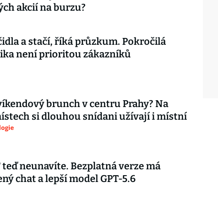
ch akcií na burzu?
čidla a stačí, říká průzkum. Pokročilá
ika není prioritou zákazníků
íkendový brunch v centru Prahy? Na
ístech si dlouhou snídani užívají i místní
logie
teď neunavíte. Bezplatná verze má
ý chat a lepší model GPT-5.6