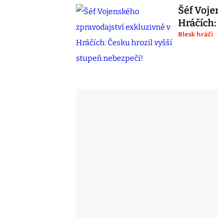
Šéf Voje
Hráčích:
Blesk hráči