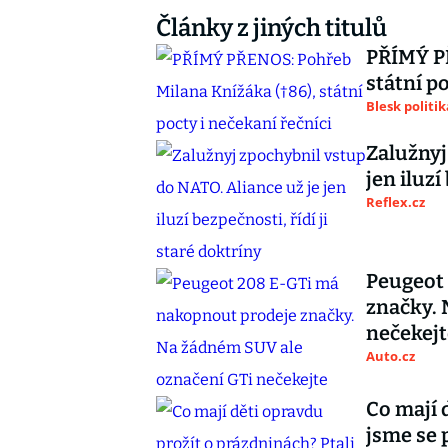
Články z jiných titulů
PŘÍMÝ PŘ
státní p
Blesk politik
Zalužnyj
jen iluzí
Reflex.cz
Peugeot
značky. 
nečekejt
Auto.cz
Co mají 
jsme se 