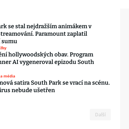
rk se stal nejdražším animákem v
 streamování. Paramount zaplatil
í sumu
užby
ní hollywoodských obav. Program
ner AI vygeneroval epizodu South
 a média
nová satira South Park se vrací na scénu.
irus nebude ušetřen
Další