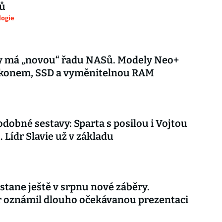
ů
logie
y má „novou“ řadu NASů. Modely Neo+
výkonem, SSD a vyměnitelnou RAM
dobné sestavy: Sparta s posilou i Vojtou
. Lídr Slavie už v základu
stane ještě v srpnu nové záběry.
r oznámil dlouho očekávanou prezentaci