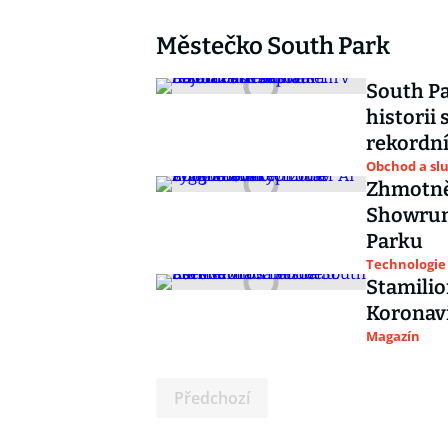
Městečko South Park
South Pa
historii
rekordn
Obchod a sl
Zhmotně
Showrun
Parku
Technologie
Stamilio
Koronav
Magazín
Předchozí