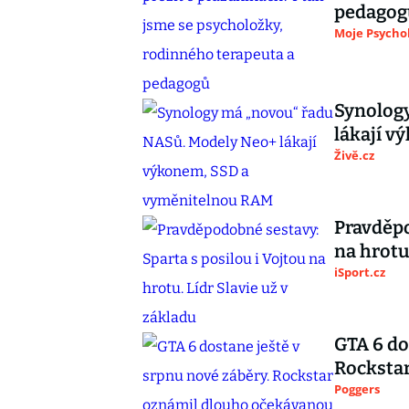
pedagog
Moje Psycho
Synolog
lákají 
Živě.cz
Pravděpo
na hrotu
iSport.cz
GTA 6 do
Rocksta
Poggers