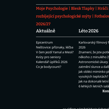
Moje Psychologie
Blesk Tlapky
Hráči
rozbíjející psychologické mýty
Fotbalo
2026/27
Aktuálně
Léto 2026
Epicentrum
Karlovarský filmový f
Neštovice: příznaky, léčba
2026
V čem jezdí Yamal a Mesii?
Znamení, že jste potk
Kvízy pro seniory
někoho z minulého ž
Kalendář úplňků 2026
Astronomické úkazy 
Co je bodycount?
zatmění slunce a dalš
Jak obléci miminko př
vysokých teplotách?
Jak na dokonalé letní
6 lehkých letních sal
Kon