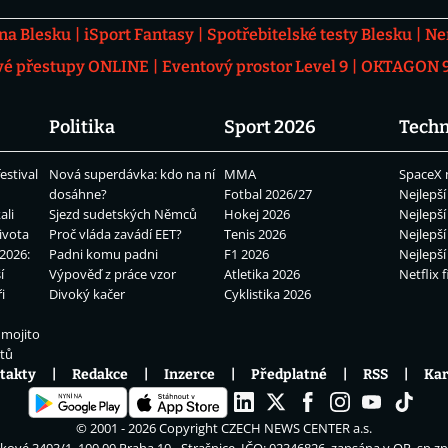
 na Blesku
iSport Fantasy
Spotřebitelské testy Blesku
Ne
vé přestupy ONLINE
Eventový prostor Level 9
OKTAGON 92
Politika
Sport 2026
Techn
estival
Nová superdávka: kdo na ní
MMA
SpaceX 
dosáhne?
Fotbal 2026/27
Nejlepší
ali
Sjezd sudetských Němců
Hokej 2026
Nejlepší
ivota
Proč vláda zavádí EET?
Tenis 2026
Nejlepší
2026:
Padni komu padni
F1 2026
Nejlepší
í
Výpověď z práce vzor
Atletika 2026
Netflix f
i
Divoký kačer
Cyklistika 2026
 mojito
átů
takty
Redakce
Inzerce
Předplatné
RSS
Kar
© 2001 - 2026 Copyright
CZECH NEWS CENTER a.s.