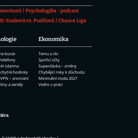
movitosti
Psychologika - podcast
: Szabová vs. Pudilová
Chance Liga
ologie
Ekonomika
na burze
Temu a clo
 telefony
Spořicí účty
 AI zdarma
Superdávka – změny
 chytré hodinky
Chybějící roky k důchodu
 VPN – srovnání
Minimální mzda 2027
ilmy a seriály
Vedro v práci
iéra