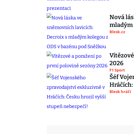
Nová lás
mladým 
Blesk.cz
Vítězové
2026
F1 Sport
Šéf Voje
Hráčích:
Blesk hráči