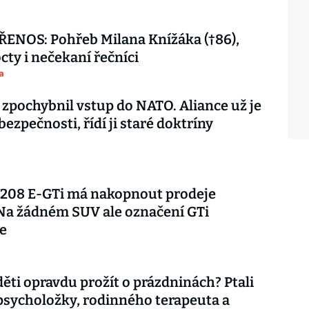
ENOS: Pohřeb Milana Knížáka (†86),
octy i nečekaní řečníci
a
 zpochybnil vstup do NATO. Aliance už je
 bezpečnosti, řídí ji staré doktríny
 208 E-GTi má nakopnout prodeje
Na žádném SUV ale označení GTi
e
děti opravdu prožít o prázdninách? Ptali
psycholožky, rodinného terapeuta a