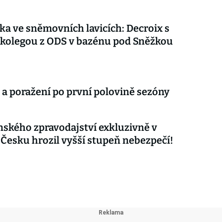
ka ve sněmovních lavicích: Decroix s
kolegou z ODS v bazénu pod Sněžkou
 a poražení po první polovině sezóny
nského zpravodajství exkluzivně v
 Česku hrozil vyšší stupeň nebezpečí!