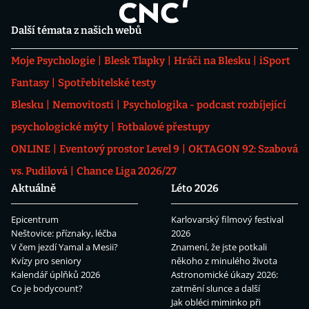
Další témata z našich webů
Moje Psychologie
Blesk Tlapky
Hráči na Blesku
iSport
Fantasy
Spotřebitelské testy
Blesku
Nemovitosti
Psychologika - podcast rozbíjející
psychologické mýty
Fotbalové přestupy
ONLINE
Eventový prostor Level 9
OKTAGON 92: Szabová
vs. Pudilová
Chance Liga 2026/27
Aktuálně
Léto 2026
Epicentrum
Karlovarský filmový festival
Neštovice: příznaky, léčba
2026
V čem jezdí Yamal a Mesii?
Znamení, že jste potkali
Kvízy pro seniory
někoho z minulého života
Kalendář úplňků 2026
Astronomické úkazy 2026:
Co je bodycount?
zatmění slunce a další
Jak obléci miminko při