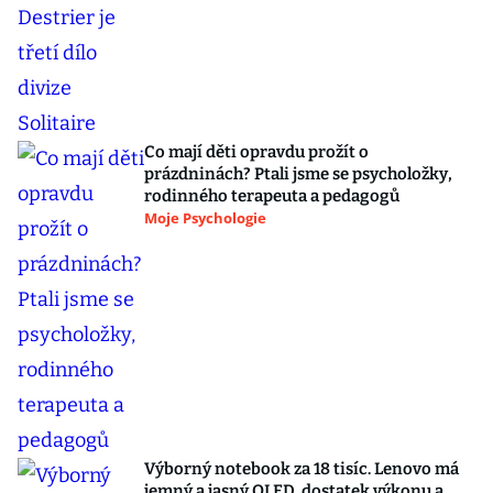
Co mají děti opravdu prožít o
prázdninách? Ptali jsme se psycholožky,
rodinného terapeuta a pedagogů
Moje Psychologie
Výborný notebook za 18 tisíc. Lenovo má
jemný a jasný OLED, dostatek výkonu a