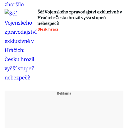
Šéf Vojenského zpravodajství exkluzivně v
Hráčích: Česku hrozil vyšší stupeň
nebezpečí!
Blesk hráči