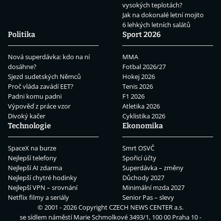
vysokých teplotách?
Jak na dokonalé letní mojito
6 lehkých letních salátů
Politika
Sport 2026
Nová superdávka: kdo na ní
MMA
dosáhne?
Fotbal 2026/27
Sjezd sudetských Němců
Hokej 2026
Proč vláda zavádí EET?
Tenis 2026
Padni komu padni
F1 2026
Výpověď z práce vzor
Atletika 2026
Divoký kačer
Cyklistika 2026
Technologie
Ekonomika
SpaceX na burze
Smrt OSVČ
Nejlepší telefony
Spořicí účty
Nejlepší AI zdarma
Superdávka – změny
Nejlepší chytré hodinky
Důchody 2027
Nejlepší VPN – srovnání
Minimální mzda 2027
Netflix filmy a seriály
Senior Pas – slevy
© 2001 - 2026 Copyright
CZECH NEWS CENTER a.s.
se sídlem náměstí Marie Schmolkové 3493/1, 100 00 Praha 10 -