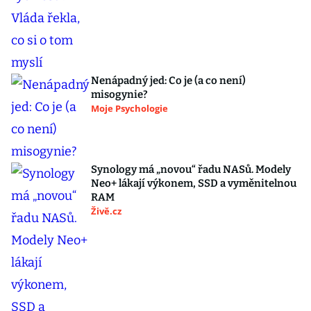
Nenápadný jed: Co je (a co není)
misogynie?
Moje Psychologie
Synology má „novou“ řadu NASů. Modely
Neo+ lákají výkonem, SSD a vyměnitelnou
RAM
Živě.cz