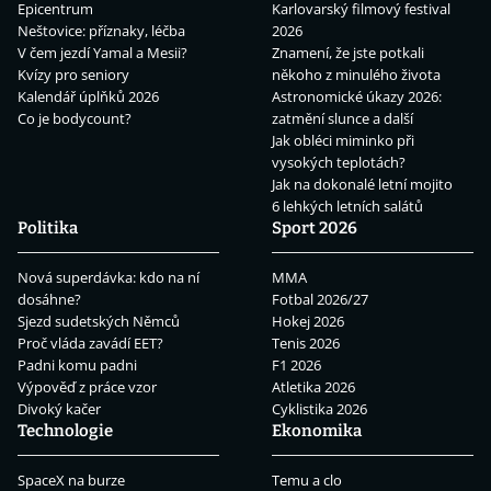
Epicentrum
Karlovarský filmový festival
Neštovice: příznaky, léčba
2026
V čem jezdí Yamal a Mesii?
Znamení, že jste potkali
Kvízy pro seniory
někoho z minulého života
Kalendář úplňků 2026
Astronomické úkazy 2026:
Co je bodycount?
zatmění slunce a další
Jak obléci miminko při
vysokých teplotách?
Jak na dokonalé letní mojito
6 lehkých letních salátů
Politika
Sport 2026
Nová superdávka: kdo na ní
MMA
dosáhne?
Fotbal 2026/27
Sjezd sudetských Němců
Hokej 2026
Proč vláda zavádí EET?
Tenis 2026
Padni komu padni
F1 2026
Výpověď z práce vzor
Atletika 2026
Divoký kačer
Cyklistika 2026
Technologie
Ekonomika
SpaceX na burze
Temu a clo