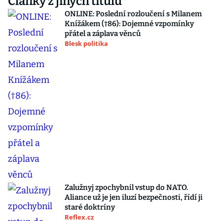
Články z jiných titulů
ONLINE: Poslední rozloučení s Milanem
Knížákem (†86): Dojemné vzpomínky
přátel a záplava věnců
Blesk politika
Zalužnyj zpochybnil vstup do NATO.
Aliance už je jen iluzí bezpečnosti, řídí ji
staré doktríny
Reflex.cz