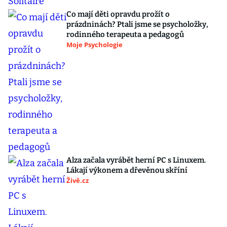
Co mají děti opravdu prožít o
prázdninách? Ptali jsme se psycholožky,
rodinného terapeuta a pedagogů
Moje Psychologie
Alza začala vyrábět herní PC s Linuxem.
Lákají výkonem a dřevěnou skříní
Živě.cz