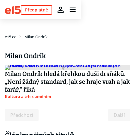
Předplatné
e15.cz
Milan Ondrík
Milan Ondrík
Milan Ondrík hledá křehkou duši drsňáků.
„Není žádný standard, jak se hraje vrah a jak
farář,“ říká
Kultura a trh s uměním
Předchozí
Další