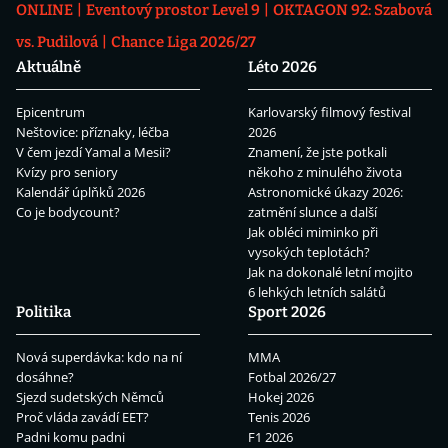
ONLINE
Eventový prostor Level 9
OKTAGON 92: Szabová
vs. Pudilová
Chance Liga 2026/27
Aktuálně
Léto 2026
Epicentrum
Karlovarský filmový festival
Neštovice: příznaky, léčba
2026
V čem jezdí Yamal a Mesii?
Znamení, že jste potkali
Kvízy pro seniory
někoho z minulého života
Kalendář úplňků 2026
Astronomické úkazy 2026:
Co je bodycount?
zatmění slunce a další
Jak obléci miminko při
vysokých teplotách?
Jak na dokonalé letní mojito
6 lehkých letních salátů
Politika
Sport 2026
Nová superdávka: kdo na ní
MMA
dosáhne?
Fotbal 2026/27
Sjezd sudetských Němců
Hokej 2026
Proč vláda zavádí EET?
Tenis 2026
Padni komu padni
F1 2026