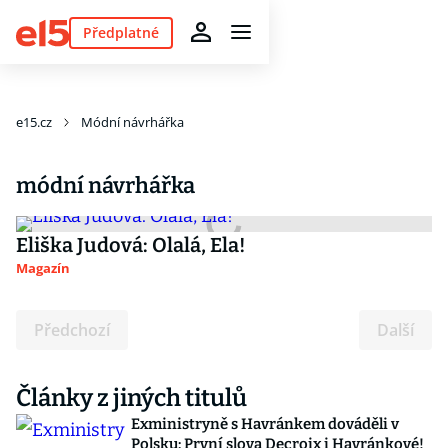
Předplatné
e15.cz
Módní návrhářka
módní návrhářka
Eliška Judová: Olalá, Ela!
Magazín
Předchozí
Další
Články z jiných titulů
Exministryně s Havránkem dováděli v
Polsku: První slova Decroix i Havránkové!