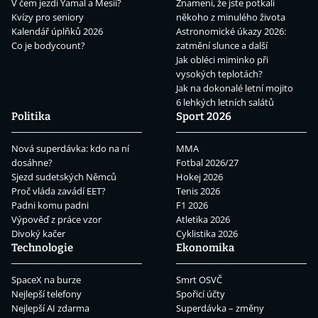
V čem jezdí Yamal a Mesii?
Znamení, že jste potkali
Kvízy pro seniory
někoho z minulého života
Kalendář úplňků 2026
Astronomické úkazy 2026:
Co je bodycount?
zatmění slunce a další
Jak obléci miminko při
vysokých teplotách?
Jak na dokonalé letní mojito
6 lehkých letních salátů
Politika
Sport 2026
Nová superdávka: kdo na ní
MMA
dosáhne?
Fotbal 2026/27
Sjezd sudetských Němců
Hokej 2026
Proč vláda zavádí EET?
Tenis 2026
Padni komu padni
F1 2026
Výpověď z práce vzor
Atletika 2026
Divoký kačer
Cyklistika 2026
Technologie
Ekonomika
SpaceX na burze
Smrt OSVČ
Nejlepší telefony
Spořicí účty
Nejlepší AI zdarma
Superdávka – změny