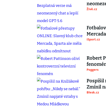
neomezen
Živě.cz
Fotbalov
Mercada,
iSport.cz
Robert P
fenomé
Poggers
Pospíšil
Zmínil n
Blesk.cz