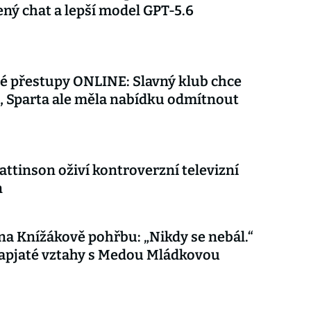
ý chat a lepší model GPT-5.6
é přestupy ONLINE: Slavný klub chce
 Sparta ale měla nabídku odmítnout
attinson oživí kontroverzní televizní
n
 na Knížákově pohřbu: „Nikdy se nebál.“
apjaté vztahy s Medou Mládkovou