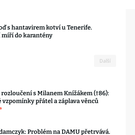
loď s hantavirem kotví u Tenerife.
í míří do karantény
Další
 rozloučení s Milanem Knížákem (†86):
vzpomínky přátel a záplava věnců
a
damczyk: Problém na DAMU přetrvává.