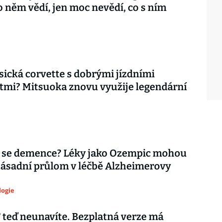
o něm vědí, jen moc nevědí, co s ním
asická corvette s dobrými jízdními
tmi? Mitsuoka znovu využije legendární
 se demence? Léky jako Ozempic mohou
zásadní průlom v léčbě Alzheimerovy
logie
teď neunavíte. Bezplatná verze má