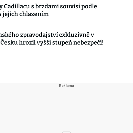
 Cadillacu s brzdami souvisí podle
s jejich chlazením
nského zpravodajství exkluzivně v
 Česku hrozil vyšší stupeň nebezpečí!