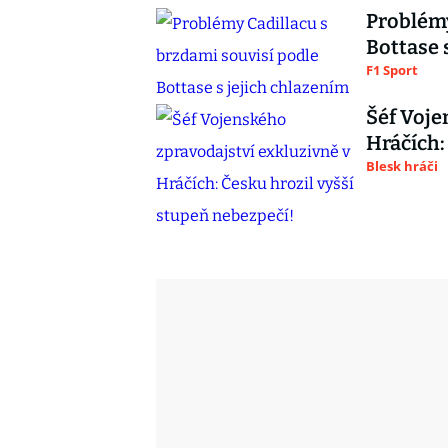
Problémy
Bottase 
F1 Sport
Šéf Voje
Hráčích:
Blesk hráči