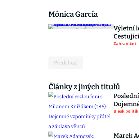
Mónica García
Výletní 
Cestujíc
Zahraniční
Předchozí
Články z jiných titulů
Poslední
Dojemné 
Blesk politik
Marek A