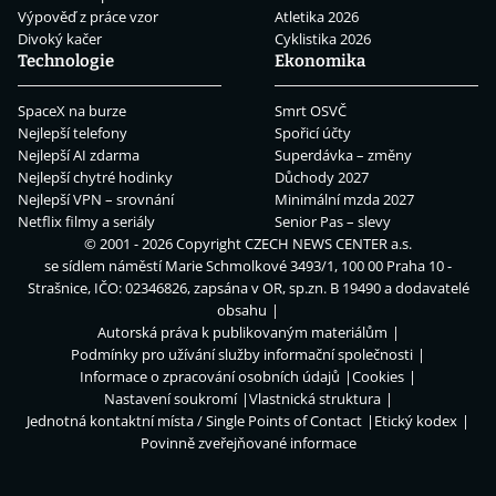
Výpověď z práce vzor
Atletika 2026
Divoký kačer
Cyklistika 2026
Technologie
Ekonomika
SpaceX na burze
Smrt OSVČ
Nejlepší telefony
Spořicí účty
Nejlepší AI zdarma
Superdávka – změny
Nejlepší chytré hodinky
Důchody 2027
Nejlepší VPN – srovnání
Minimální mzda 2027
Netflix filmy a seriály
Senior Pas – slevy
© 2001 - 2026 Copyright
CZECH NEWS CENTER a.s.
se sídlem náměstí Marie Schmolkové 3493/1, 100 00 Praha 10 -
Strašnice, IČO: 02346826, zapsána v OR, sp.zn. B 19490 a dodavatelé
obsahu
Autorská práva k publikovaným materiálům
Podmínky pro užívání služby informační společnosti
Informace o zpracování osobních údajů
Cookies
Nastavení soukromí
Vlastnická struktura
Jednotná kontaktní místa / Single Points of Contact
Etický kodex
Povinně zveřejňované informace