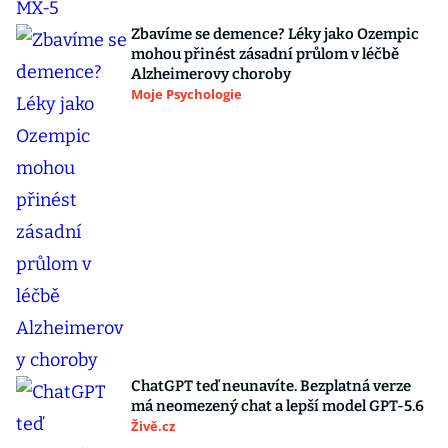
Zbavíme se demence? Léky jako Ozempic
mohou přinést zásadní průlom v léčbě
Alzheimerovy choroby
Moje Psychologie
ChatGPT teď neunavíte. Bezplatná verze
má neomezený chat a lepší model GPT-5.6
Živě.cz