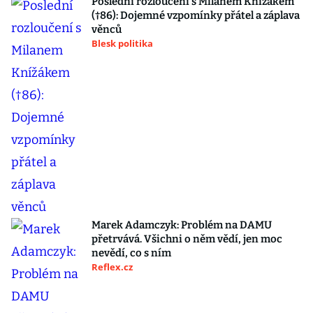
Poslední rozloučení s Milanem Knížákem
(†86): Dojemné vzpomínky přátel a záplava
věnců
Blesk politika
Marek Adamczyk: Problém na DAMU
přetrvává. Všichni o něm vědí, jen moc
nevědí, co s ním
Reflex.cz