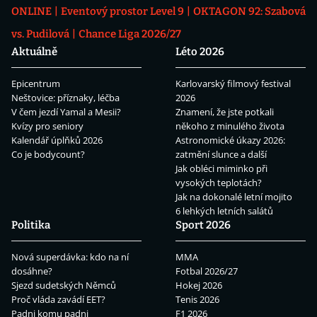
ONLINE
Eventový prostor Level 9
OKTAGON 92: Szabová
vs. Pudilová
Chance Liga 2026/27
Aktuálně
Léto 2026
Epicentrum
Karlovarský filmový festival
Neštovice: příznaky, léčba
2026
V čem jezdí Yamal a Mesii?
Znamení, že jste potkali
Kvízy pro seniory
někoho z minulého života
Kalendář úplňků 2026
Astronomické úkazy 2026:
Co je bodycount?
zatmění slunce a další
Jak obléci miminko při
vysokých teplotách?
Jak na dokonalé letní mojito
6 lehkých letních salátů
Politika
Sport 2026
Nová superdávka: kdo na ní
MMA
dosáhne?
Fotbal 2026/27
Sjezd sudetských Němců
Hokej 2026
Proč vláda zavádí EET?
Tenis 2026
Padni komu padni
F1 2026