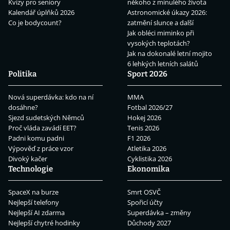
Kvízy pro seniory
někoho z minulého života
Kalendář úplňků 2026
Astronomické úkazy 2026:
Co je bodycount?
zatmění slunce a další
Jak obléci miminko při
vysokých teplotách?
Jak na dokonalé letní mojito
6 lehkých letních salátů
Politika
Sport 2026
Nová superdávka: kdo na ní
MMA
dosáhne?
Fotbal 2026/27
Sjezd sudetských Němců
Hokej 2026
Proč vláda zavádí EET?
Tenis 2026
Padni komu padni
F1 2026
Výpověď z práce vzor
Atletika 2026
Divoký kačer
Cyklistika 2026
Technologie
Ekonomika
SpaceX na burze
Smrt OSVČ
Nejlepší telefony
Spořicí účty
Nejlepší AI zdarma
Superdávka – změny
Nejlepší chytré hodinky
Důchody 2027