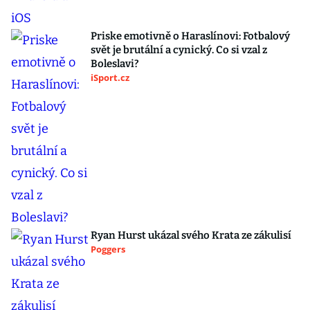
Priske emotivně o Haraslínovi: Fotbalový
svět je brutální a cynický. Co si vzal z
Boleslavi?
iSport.cz
Ryan Hurst ukázal svého Krata ze zákulisí
Poggers