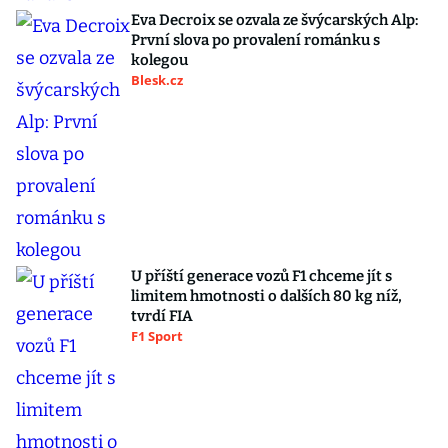
Eva Decroix se ozvala ze švýcarských Alp:
První slova po provalení románku s
kolegou
Blesk.cz
U příští generace vozů F1 chceme jít s
limitem hmotnosti o dalších 80 kg níž,
tvrdí FIA
F1 Sport