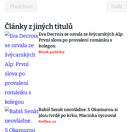
Předchozí
Další
Články z jiných titulů
Eva Decroix se ozvala ze švýcarských Alp:
První slova po provalení románku s
kolegou
Blesk politika
Babiš Senát neovládne. S Okamurou si
jdou tvrdě po krku, Macinka vycouval
Reflex.cz