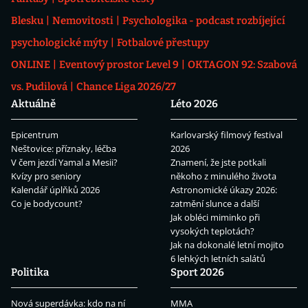
Blesku
Nemovitosti
Psychologika - podcast rozbíjející
psychologické mýty
Fotbalové přestupy
ONLINE
Eventový prostor Level 9
OKTAGON 92: Szabová
vs. Pudilová
Chance Liga 2026/27
Aktuálně
Léto 2026
Epicentrum
Karlovarský filmový festival
Neštovice: příznaky, léčba
2026
V čem jezdí Yamal a Mesii?
Znamení, že jste potkali
Kvízy pro seniory
někoho z minulého života
Kalendář úplňků 2026
Astronomické úkazy 2026:
Co je bodycount?
zatmění slunce a další
Jak obléci miminko při
vysokých teplotách?
Jak na dokonalé letní mojito
6 lehkých letních salátů
Politika
Sport 2026
Nová superdávka: kdo na ní
MMA