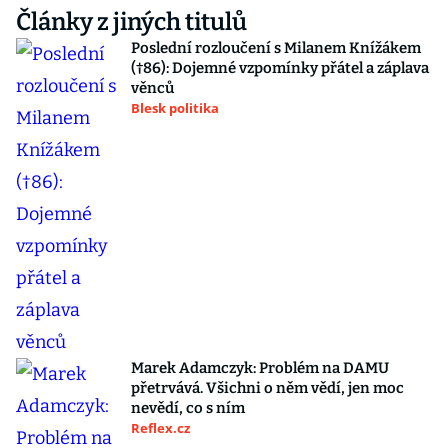
Články z jiných titulů
Poslední rozloučení s Milanem Knížákem
(†86): Dojemné vzpomínky přátel a záplava
věnců
Blesk politika
Marek Adamczyk: Problém na DAMU
přetrvává. Všichni o něm vědí, jen moc
nevědí, co s ním
Reflex.cz