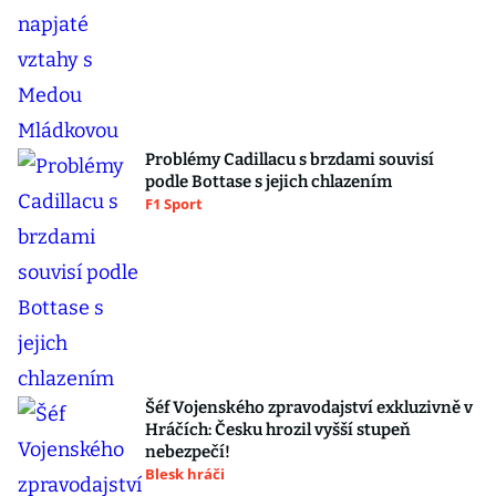
Problémy Cadillacu s brzdami souvisí
podle Bottase s jejich chlazením
F1 Sport
Šéf Vojenského zpravodajství exkluzivně v
Hráčích: Česku hrozil vyšší stupeň
nebezpečí!
Blesk hráči