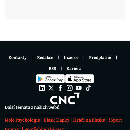
Kontakty
Redakce
Inzerce
Předplatné
RSS
Kariéra
Další témata z našich webů
Moje Psychologie
Blesk Tlapky
Hráči na Blesku
iSport
Fantasy
Spotřebitelské testy