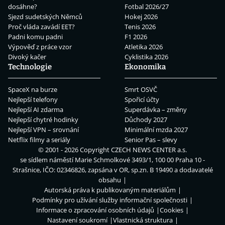
dosáhne?
Fotbal 2026/27
Sjezd sudetských Němců
Hokej 2026
Proč vláda zavádí EET?
Tenis 2026
Padni komu padni
F1 2026
Výpověď z práce vzor
Atletika 2026
Divoký kačer
Cyklistika 2026
Technologie
Ekonomika
SpaceX na burze
Smrt OSVČ
Nejlepší telefony
Spořicí účty
Nejlepší AI zdarma
Superdávka – změny
Nejlepší chytré hodinky
Důchody 2027
Nejlepší VPN – srovnání
Minimální mzda 2027
Netflix filmy a seriály
Senior Pas – slevy
© 2001 - 2026 Copyright
CZECH NEWS CENTER a.s.
se sídlem náměstí Marie Schmolkové 3493/1, 100 00 Praha 10 -
Strašnice, IČO: 02346826, zapsána v OR, sp.zn. B 19490 a dodavatelé
obsahu
Autorská práva k publikovaným materiálům
Podmínky pro užívání služby informační společnosti
Informace o zpracování osobních údajů
Cookies
Nastavení soukromí
Vlastnická struktura