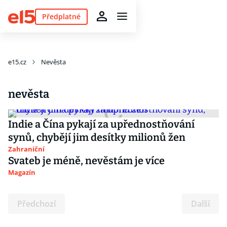
Předplatné
e15.cz
Nevěsta
nevěsta
Indie a Čína pykají za upřednostňování
synů, chybějí jim desítky milionů žen
Zahraniční
Svateb je méně, nevěstám je více
Magazín
Předchozí
Další