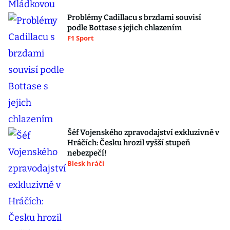
Problémy Cadillacu s brzdami souvisí
podle Bottase s jejich chlazením
F1 Sport
Šéf Vojenského zpravodajství exkluzivně v
Hráčích: Česku hrozil vyšší stupeň
nebezpečí!
Blesk hráči