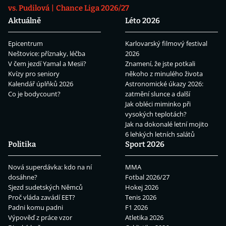
vs. Pudilová
Chance Liga 2026/27
Aktuálně
Léto 2026
Epicentrum
Karlovarský filmový festival
Neštovice: příznaky, léčba
2026
V čem jezdí Yamal a Mesii?
Znamení, že jste potkali
Kvízy pro seniory
někoho z minulého života
Kalendář úplňků 2026
Astronomické úkazy 2026:
Co je bodycount?
zatmění slunce a další
Jak obléci miminko při
vysokých teplotách?
Jak na dokonalé letní mojito
6 lehkých letních salátů
Politika
Sport 2026
Nová superdávka: kdo na ní
MMA
dosáhne?
Fotbal 2026/27
Sjezd sudetských Němců
Hokej 2026
Proč vláda zavádí EET?
Tenis 2026
Padni komu padni
F1 2026
Výpověď z práce vzor
Atletika 2026