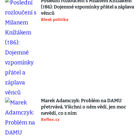
Poslední rozloučení s Milanem Knížákem
(†86): Dojemné vzpomínky přátel a záplava
věnců
Blesk politika
Marek Adamczyk: Problém na DAMU
přetrvává. Všichni o něm vědí, jen moc
nevědí, co s ním
Reflex.cz