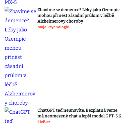
Zbavíme se demence? Léky jako Ozempic
mohou přinést zásadní průlom v léčbě
Alzheimerovy choroby
Moje Psychologie
ChatGPT teď neunavíte. Bezplatná verze
má neomezený chat a lepší model GPT-5.6
Živě.cz