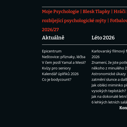
Moje Psychologie
Blesk Tlapky
Hráči
rozbíjející psychologické mýty
Fotbalo
2026/27
Aktuálně
Léto 2026
Epicentrum
Karlovarský filmový f
Neštovice: příznaky, léčba
2026
V čem jezdí Yamal a Mesii?
Znamení, že jste potk
Kvízy pro seniory
někoho z minulého ž
Kalendář úplňků 2026
Astronomické úkazy 
Co je bodycount?
zatmění slunce a dalš
Jak obléci miminko př
vysokých teplotách?
Jak na dokonalé letní
6 lehkých letních sal
Kon