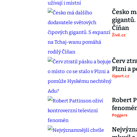
Česko má
gigantů.
Číňan
Živě.cz
Červ ztra
Plzni a
iSport.cz
Robert P
fenomé
Poggers
Nejvýzna