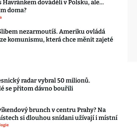
s Havránkem dováděli v Polsku, ale…
tom doma?
a
 Slibem nezarmoutíš. Ameriku ovládá
ze komunismu, která chce měnit zajeté
esnický radar vybral 50 milionů.
é se přitom dávno bouřili
íkendový brunch v centru Prahy? Na
ístech si dlouhou snídani užívají i místní
logie