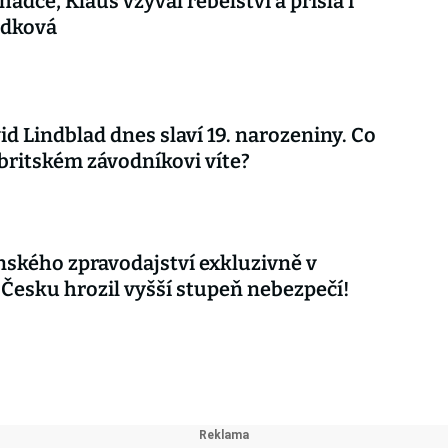
hádce, Klaus vzýval rebelství a přišla i
udková
vid Lindblad dnes slaví 19. narozeniny. Co
britském závodníkovi víte?
nského zpravodajství exkluzivně v
 Česku hrozil vyšší stupeň nebezpečí!