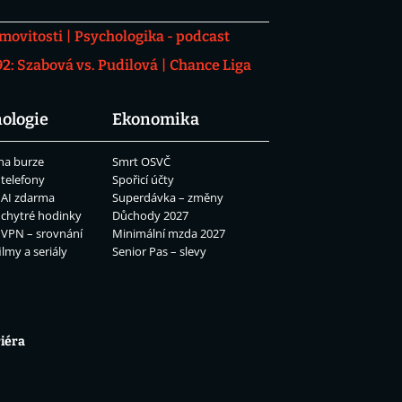
movitosti
Psychologika - podcast
: Szabová vs. Pudilová
Chance Liga
ologie
Ekonomika
na burze
Smrt OSVČ
 telefony
Spořicí účty
 AI zdarma
Superdávka – změny
 chytré hodinky
Důchody 2027
 VPN – srovnání
Minimální mzda 2027
ilmy a seriály
Senior Pas – slevy
iéra