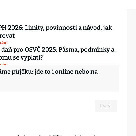
PH 2026: Limity, povinnosti a návod, jak
trovat
nání
 daň pro OSVČ 2025: Pásma, podmínky a
Komu se vyplatí?
nání
me půjčku: jde to i online nebo na
Další