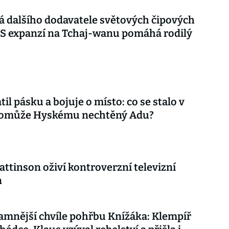
 dalšího dodavatele světových čipových
 S expanzí na Tchaj-wanu pomáhá rodilý
til pásku a bojuje o místo: co se stalo v
 pomůže Hyskému nechtěný Adu?
attinson oživí kontroverzní televizní
n
mnější chvíle pohřbu Knížáka: Klempíř