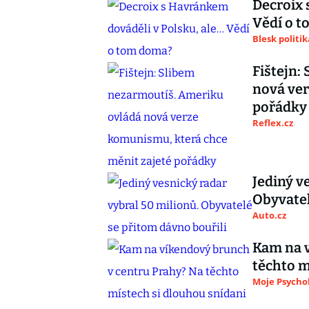
Decroix 
Vědí o 
Blesk politik
Fištejn:
nová ver
pořádky
Reflex.cz
Jediný v
Obyvatel
Auto.cz
Kam na v
těchto m
Moje Psycho