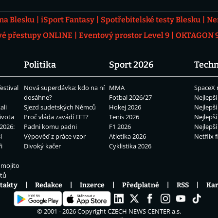
 na Blesku
iSport Fantasy
Spotřebitelské testy Blesku
Ne
vé přestupy ONLINE
Eventový prostor Level 9
OKTAGON 92
Politika
Sport 2026
Techn
estival
Nová superdávka: kdo na ní
MMA
SpaceX 
dosáhne?
Fotbal 2026/27
Nejlepší
ali
Sjezd sudetských Němců
Hokej 2026
Nejlepší
ivota
Proč vláda zavádí EET?
Tenis 2026
Nejlepší
2026:
Padni komu padni
F1 2026
Nejlepší
í
Výpověď z práce vzor
Atletika 2026
Netflix f
i
Divoký kačer
Cyklistika 2026
 mojito
átů
takty
Redakce
Inzerce
Předplatné
RSS
Kar
© 2001 - 2026 Copyright
CZECH NEWS CENTER a.s.