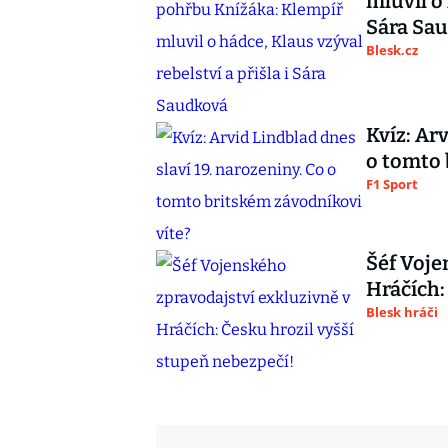
mluvil o 
Sára Sa
Blesk.cz
Kvíz: Ar
o tomto 
F1 Sport
Šéf Voje
Hráčích:
Blesk hráči