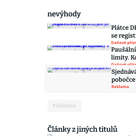
nevýhody
Plátce D
se regis
Daňové přiz
Paušální
limity. 
Daňové přiz
Sjednává
pobočce
Reklama
Předchozí
Články z jiných titulů