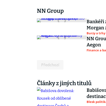
NN Group
Bankéři 
Morgan 
Burzy a trhy
NN Group
Aegon
Finance a b
Předchozí
Články z jiných titulů
Babišova
destinac
Blesk politik