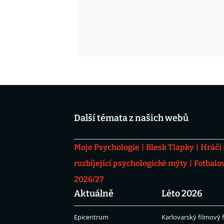
Další témata z našich webů
Moje Psychologie
Blesk Tlapky
Hráči
rozbíjející psychologické mýty
Fotbalo
2026/27
Aktuálně
Léto 2026
Epicentrum
Karlovarský filmový f