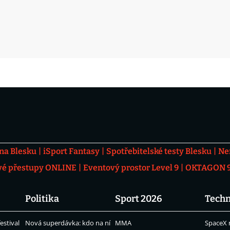
 na Blesku
iSport Fantasy
Spotřebitelské testy Blesku
Ne
vé přestupy ONLINE
Eventový prostor Level 9
OKTAGON 92
Politika
Sport 2026
Techn
estival
Nová superdávka: kdo na ní
MMA
SpaceX 