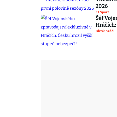
2026
F1 Sport
Šéf Voje
Hráčích:
Blesk hráči