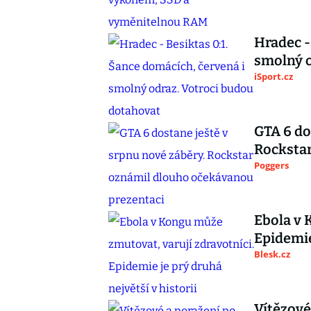
Hradec -
smolný o
iSport.cz
GTA 6 do
Rocksta
Poggers
Ebola v 
Epidemie
Blesk.cz
Vítězové