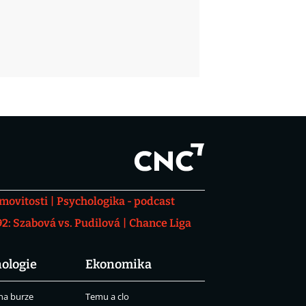
movitosti
Psychologika - podcast
: Szabová vs. Pudilová
Chance Liga
ologie
Ekonomika
na burze
Temu a clo