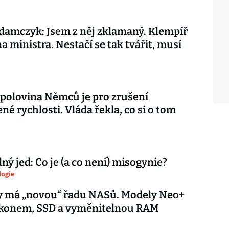
amczyk: Jsem z něj zklamaný. Klempíř
na ministra. Nestačí se tak tvářit, musí
 polovina Němců je pro zrušení
é rychlosti. Vláda řekla, co si o tom
ý jed: Co je (a co není) misogynie?
logie
y má „novou“ řadu NASů. Modely Neo+
výkonem, SSD a vyměnitelnou RAM