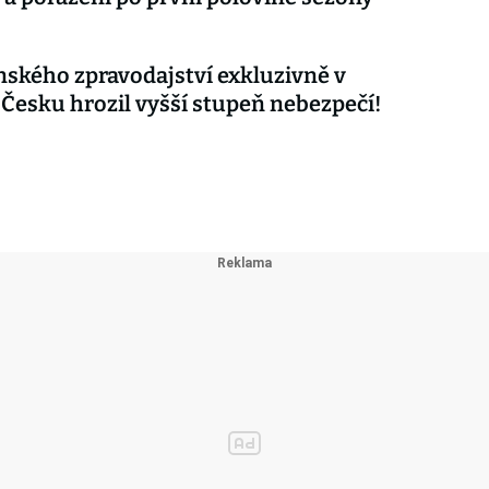
nského zpravodajství exkluzivně v
 Česku hrozil vyšší stupeň nebezpečí!