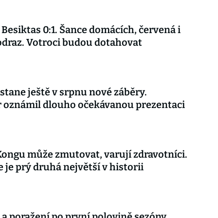
 Besiktas 0:1. Šance domácích, červená i
draz. Votroci budou dotahovat
stane ještě v srpnu nové záběry.
r oznámil dlouho očekávanou prezentaci
Kongu může zmutovat, varují zdravotníci.
 je prý druhá největší v historii
 a poražení po první polovině sezóny