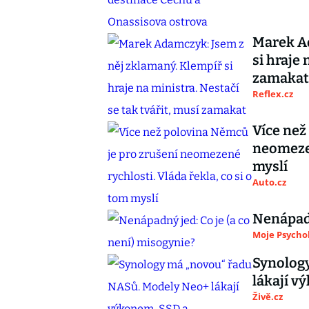
Marek Ad
si hraje 
zamakat
Reflex.cz
Více než
neomezen
myslí
Auto.cz
Nenápadn
Moje Psycho
Synolog
lákají 
Živě.cz