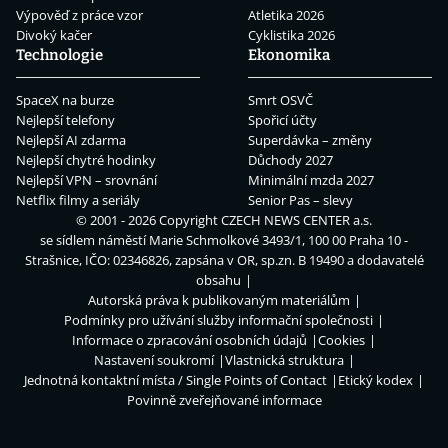
Výpověď z práce vzor
Atletika 2026
Divoký kačer
Cyklistika 2026
Technologie
Ekonomika
SpaceX na burze
Smrt OSVČ
Nejlepší telefony
Spořicí účty
Nejlepší AI zdarma
Superdávka – změny
Nejlepší chytré hodinky
Důchody 2027
Nejlepší VPN – srovnání
Minimální mzda 2027
Netflix filmy a seriály
Senior Pas – slevy
© 2001 - 2026 Copyright
CZECH NEWS CENTER a.s.
se sídlem náměstí Marie Schmolkové 3493/1, 100 00 Praha 10 -
Strašnice, IČO: 02346826, zapsána v OR, sp.zn. B 19490 a dodavatelé
obsahu
Autorská práva k publikovaným materiálům
Podmínky pro užívání služby informační společnosti
Informace o zpracování osobních údajů
Cookies
Nastavení soukromí
Vlastnická struktura
Jednotná kontaktní místa / Single Points of Contact
Etický kodex
Povinně zveřejňované informace