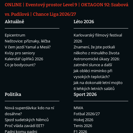
ONLINE
Eventový prostor Level 9
OKTAGON 92: Szabová
vs. Pudilová
Chance Liga 2026/27
Aktuálně
Léto 2026
Epicentrum
Karlovarský filmový festival
Neštovice: příznaky, léčba
2026
V čem jezdí Yamal a Mesii?
Znamení, že jste potkali
Kvízy pro seniory
někoho z minulého života
Kalendář úplňků 2026
Astronomické úkazy 2026:
Co je bodycount?
zatmění slunce a další
Jak obléci miminko při
vysokých teplotách?
Jak na dokonalé letní mojito
6 lehkých letních salátů
Politika
Sport 2026
Nová superdávka: kdo na ní
MMA
dosáhne?
Fotbal 2026/27
Sjezd sudetských Němců
Hokej 2026
Proč vláda zavádí EET?
Tenis 2026
Padni komu padni
F1 2026