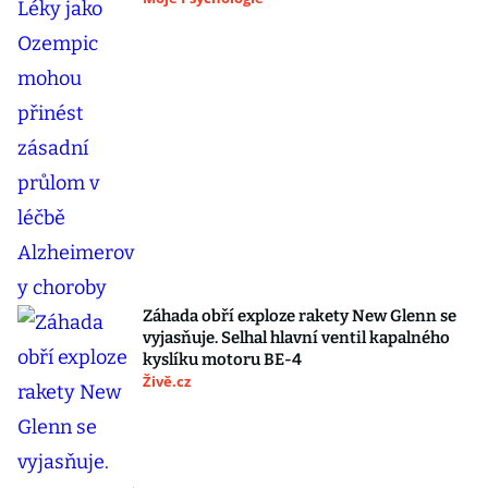
Záhada obří exploze rakety New Glenn se
vyjasňuje. Selhal hlavní ventil kapalného
kyslíku motoru BE-4
Živě.cz