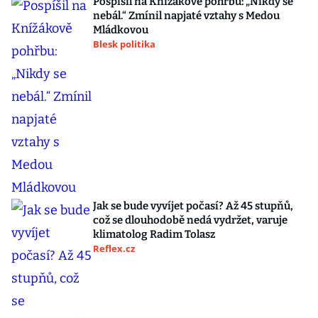
Pospíšil na Knížákově pohřbu: „Nikdy se
nebál.“ Zmínil napjaté vztahy s Medou
Mládkovou
Blesk politika
Jak se bude vyvíjet počasí? Až 45 stupňů,
což se dlouhodobě nedá vydržet, varuje
klimatolog Radim Tolasz
Reflex.cz