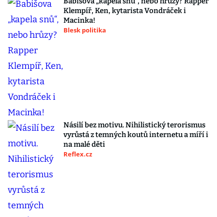
Babišova „kapela snů“, nebo hrůzy? Rapper
Klempíř, Ken, kytarista Vondráček i
Macinka!
Blesk politika
Násilí bez motivu. Nihilistický terorismus
vyrůstá z temných koutů internetu a míří i
na malé děti
Reflex.cz