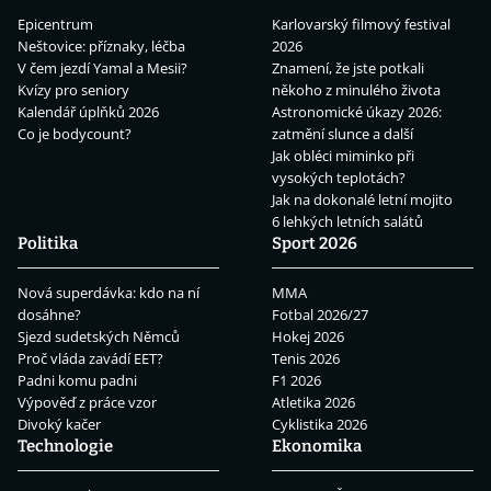
Epicentrum
Karlovarský filmový festival
Neštovice: příznaky, léčba
2026
V čem jezdí Yamal a Mesii?
Znamení, že jste potkali
Kvízy pro seniory
někoho z minulého života
Kalendář úplňků 2026
Astronomické úkazy 2026:
Co je bodycount?
zatmění slunce a další
Jak obléci miminko při
vysokých teplotách?
Jak na dokonalé letní mojito
6 lehkých letních salátů
Politika
Sport 2026
Nová superdávka: kdo na ní
MMA
dosáhne?
Fotbal 2026/27
Sjezd sudetských Němců
Hokej 2026
Proč vláda zavádí EET?
Tenis 2026
Padni komu padni
F1 2026
Výpověď z práce vzor
Atletika 2026
Divoký kačer
Cyklistika 2026
Technologie
Ekonomika