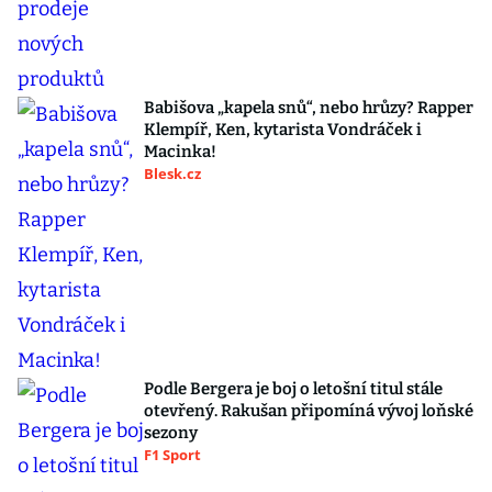
Babišova „kapela snů“, nebo hrůzy? Rapper
Klempíř, Ken, kytarista Vondráček i
Macinka!
Blesk.cz
Podle Bergera je boj o letošní titul stále
otevřený. Rakušan připomíná vývoj loňské
sezony
F1 Sport