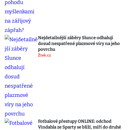
Nejdetailnější záběry Slunce odhalují
dosud nespatřené plazmové víry na jeho
povrchu
Živě.cz
Fotbalové přestupy ONLINE: odchod
Vindahla ze Sparty se blíží, míří do druhé