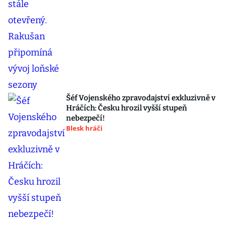
Šéf Vojenského zpravodajství exkluzivně v
Hráčích: Česku hrozil vyšší stupeň
nebezpečí!
Blesk hráči