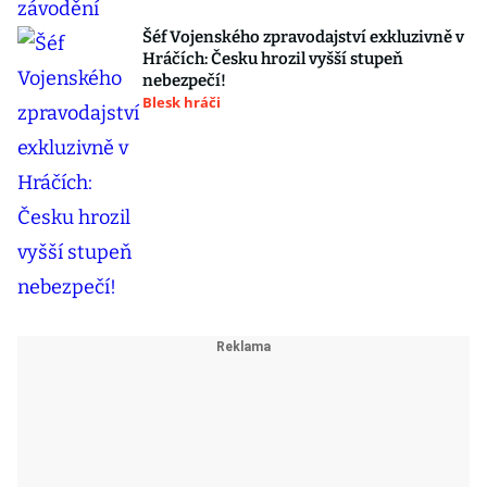
Šéf Vojenského zpravodajství exkluzivně v
Hráčích: Česku hrozil vyšší stupeň
nebezpečí!
Blesk hráči