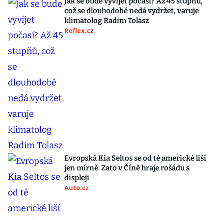
Jak se bude vyvíjet počasí? Až 45 stupňů,
což se dlouhodobě nedá vydržet, varuje
klimatolog Radim Tolasz
Reflex.cz
Evropská Kia Seltos se od té americké liší
jen mírně. Zato v Číně hraje rošádu s
displeji
Auto.cz