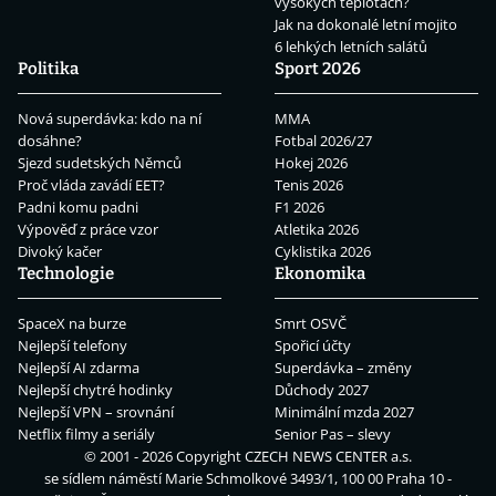
vysokých teplotách?
Jak na dokonalé letní mojito
6 lehkých letních salátů
Politika
Sport 2026
Nová superdávka: kdo na ní
MMA
dosáhne?
Fotbal 2026/27
Sjezd sudetských Němců
Hokej 2026
Proč vláda zavádí EET?
Tenis 2026
Padni komu padni
F1 2026
Výpověď z práce vzor
Atletika 2026
Divoký kačer
Cyklistika 2026
Technologie
Ekonomika
SpaceX na burze
Smrt OSVČ
Nejlepší telefony
Spořicí účty
Nejlepší AI zdarma
Superdávka – změny
Nejlepší chytré hodinky
Důchody 2027
Nejlepší VPN – srovnání
Minimální mzda 2027
Netflix filmy a seriály
Senior Pas – slevy
© 2001 - 2026 Copyright
CZECH NEWS CENTER a.s.
se sídlem náměstí Marie Schmolkové 3493/1, 100 00 Praha 10 -