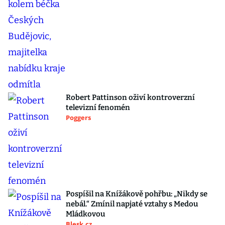
Robert Pattinson oživí kontroverzní
televizní fenomén
Poggers
Pospíšil na Knížákově pohřbu: „Nikdy se
nebál.“ Zmínil napjaté vztahy s Medou
Mládkovou
Blesk.cz