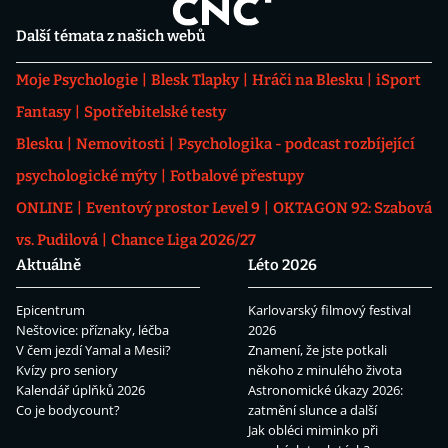
Další témata z našich webů
Moje Psychologie
Blesk Tlapky
Hráči na Blesku
iSport
Fantasy
Spotřebitelské testy
Blesku
Nemovitosti
Psychologika - podcast rozbíjející
psychologické mýty
Fotbalové přestupy
ONLINE
Eventový prostor Level 9
OKTAGON 92: Szabová
vs. Pudilová
Chance Liga 2026/27
Aktuálně
Léto 2026
Epicentrum
Karlovarský filmový festival
Neštovice: příznaky, léčba
2026
V čem jezdí Yamal a Mesii?
Znamení, že jste potkali
Kvízy pro seniory
někoho z minulého života
Kalendář úplňků 2026
Astronomické úkazy 2026:
Co je bodycount?
zatmění slunce a další
Jak obléci miminko při