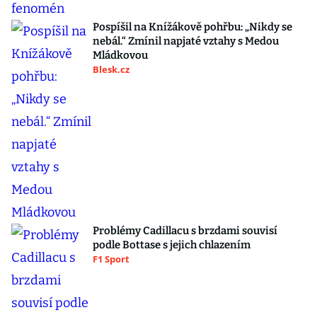
Pospíšil na Knížákově pohřbu: „Nikdy se
nebál.“ Zmínil napjaté vztahy s Medou
Mládkovou
Blesk.cz
Problémy Cadillacu s brzdami souvisí
podle Bottase s jejich chlazením
F1 Sport