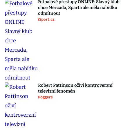
Fotbalové přestupy ONLINE: Slavný klub
chce Mercada, Sparta ale měla nabídku
odmítnout
iSport.cz
Robert Pattinson oživí kontroverzní
televizní fenomén
Poggers