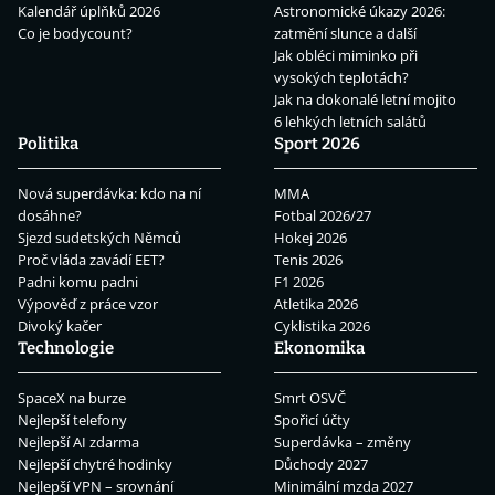
Kalendář úplňků 2026
Astronomické úkazy 2026:
Co je bodycount?
zatmění slunce a další
Jak obléci miminko při
vysokých teplotách?
Jak na dokonalé letní mojito
6 lehkých letních salátů
Politika
Sport 2026
Nová superdávka: kdo na ní
MMA
dosáhne?
Fotbal 2026/27
Sjezd sudetských Němců
Hokej 2026
Proč vláda zavádí EET?
Tenis 2026
Padni komu padni
F1 2026
Výpověď z práce vzor
Atletika 2026
Divoký kačer
Cyklistika 2026
Technologie
Ekonomika
SpaceX na burze
Smrt OSVČ
Nejlepší telefony
Spořicí účty
Nejlepší AI zdarma
Superdávka – změny
Nejlepší chytré hodinky
Důchody 2027
Nejlepší VPN – srovnání
Minimální mzda 2027