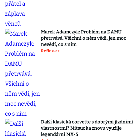
Marek Adamczyk: Problém na DAMU
přetrvává. Všichni o něm vědí, jen moc
nevědí, co s ním
Reflex.cz
Další klasická corvette s dobrými jízdními
vlastnostmi? Mitsuoka znovu využije
legendární MX-5