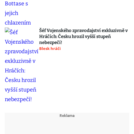
Šéf Vojenského zpravodajství exkluzivně v
Hráčích: Česku hrozil vyšší stupeň
nebezpečí!
Blesk hráči