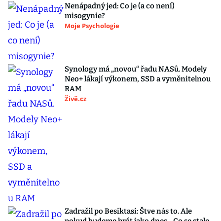
Nenápadný jed: Co je (a co není)
misogynie?
Moje Psychologie
Synology má „novou“ řadu NASů. Modely
Neo+ lákají výkonem, SSD a vyměnitelnou
RAM
Živě.cz
Zadražil po Besiktasi: Štve nás to. Ale