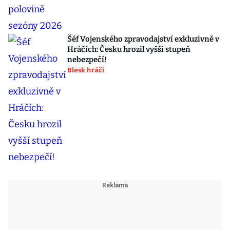
Šéf Vojenského zpravodajství exkluzivně v
Hráčích: Česku hrozil vyšší stupeň
nebezpečí!
Blesk hráči