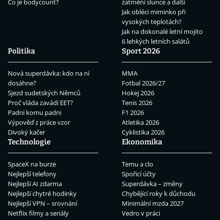
Co je bodycount?
zatmění slunce a další
Jak obléci miminko při
vysokých teplotách?
Jak na dokonalé letní mojito
6 lehkých letních salátů
Politika
Sport 2026
Nová superdávka: kdo na ní
MMA
dosáhne?
Fotbal 2026/27
Sjezd sudetských Němců
Hokej 2026
Proč vláda zavádí EET?
Tenis 2026
Padni komu padni
F1 2026
Výpověď z práce vzor
Atletika 2026
Divoký kačer
Cyklistika 2026
Technologie
Ekonomika
SpaceX na burze
Temu a clo
Nejlepší telefony
Spořicí účty
Nejlepší AI zdarma
Superdávka – změny
Nejlepší chytré hodinky
Chybějící roky k důchodu
Nejlepší VPN – srovnání
Minimální mzda 2027
Netflix filmy a seriály
Vedro v práci