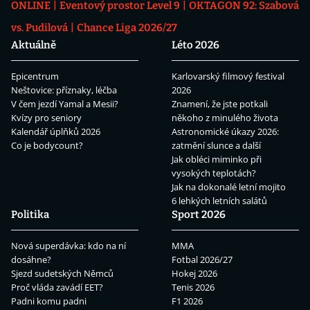
ONLINE
Eventový prostor Level 9
OKTAGON 92: Szabová
vs. Pudilová
Chance Liga 2026/27
Aktuálně
Léto 2026
Epicentrum
Karlovarský filmový festival
Neštovice: příznaky, léčba
2026
V čem jezdí Yamal a Mesii?
Znamení, že jste potkali
Kvízy pro seniory
někoho z minulého života
Kalendář úplňků 2026
Astronomické úkazy 2026:
Co je bodycount?
zatmění slunce a další
Jak obléci miminko při
vysokých teplotách?
Jak na dokonalé letní mojito
6 lehkých letních salátů
Politika
Sport 2026
Nová superdávka: kdo na ní
MMA
dosáhne?
Fotbal 2026/27
Sjezd sudetských Němců
Hokej 2026
Proč vláda zavádí EET?
Tenis 2026
Padni komu padni
F1 2026