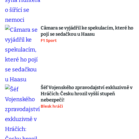
Câmara se vyjádřil ke spekulacím, které ho
pojí se sedačkou u Haasu
F1 Sport
Šéf Vojenského zpravodajství exkluzivně v
Hráčích: Česku hrozil vyšší stupeň
nebezpečí!
Blesk hráči