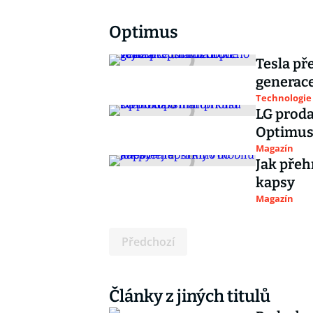
Optimus
Tesla př
generace
Technologie
LG prod
Optimus
Magazín
Jak přeh
kapsy
Magazín
Předchozí
Články z jiných titulů