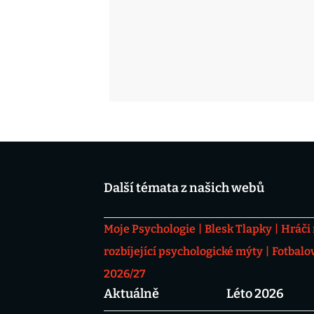
Další témata z našich webů
Moje Psychologie
Blesk Tlapky
Hráči
rozbíjející psychologické mýty
Fotbalo
2026/27
Aktuálně
Léto 2026