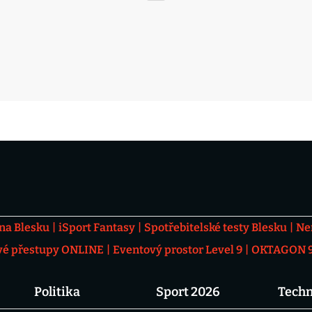
 na Blesku
iSport Fantasy
Spotřebitelské testy Blesku
Ne
vé přestupy ONLINE
Eventový prostor Level 9
OKTAGON 92
Politika
Sport 2026
Techn