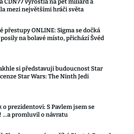
 CDN77 vyrostla na pět miliard a
la mezi největšími hráči světa
é přestupy ONLINE: Sigma se dočká
posily na bolavé místo, přichází Švéd
akhle si představuji budoucnost Star
cenze Star Wars: The Ninth Jedi
 o prezidentovi: S Pavlem jsem se
 ...a promluvil o návratu