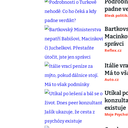
Podrobno
padne ve
Blesk politik
Bartkovs
Macinkovi
správci
Reflex.cz
Itálie vr
Má to v
Auto.cz
Utíkal po
konzulta
existuje
Moje Psycho