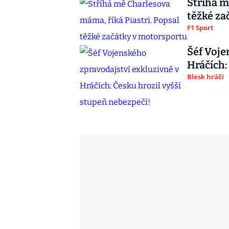
Stříhá m
těžké za
F1 Sport
Šéf Voje
Hráčích:
Blesk hráči