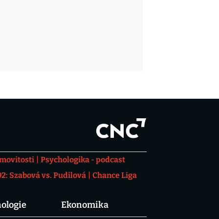
movitosti
Psychologika - podcast
: Szabová vs. Pudilová
Chance Liga
ologie
Ekonomika