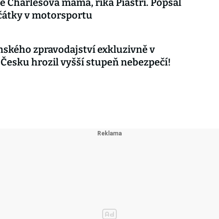
ě Charlesova máma, říká Piastri. Popsal
čátky v motorsportu
nského zpravodajství exkluzivně v
 Česku hrozil vyšší stupeň nebezpečí!