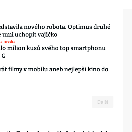
edstavila nového robota. Optimus druhé
 umí uchopit vajíčko
 a média
alo milion kusů svého top smartphonu
 G
rát filmy v mobilu aneb nejlepší kino do
Další