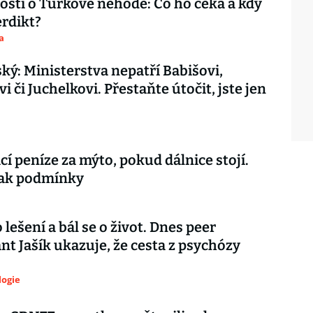
sti o Turkově nehodě: Co ho čeká a kdy
rdikt?
a
ký: Ministerstva nepatří Babišovi,
 či Juchelkovi. Přestaňte útočit, jste jen
ací peníze za mýto, pokud dálnice stojí.
šak podmínky
 lešení a bál se o život. Dnes peer
nt Jašík ukazuje, že cesta z psychózy
logie