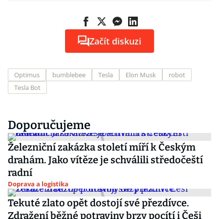
Začít diskuzi
Optimus
bumblebee
Tesla
Elon Musk
robot
Tesla Bot
Doporučujeme
Železniční zakázka století míří k Českým
drahám. Jako vítěze je schválili středočeští
radní
Doprava a logistika
Tekuté zlato opět dostojí své přezdívce.
Zdražení běžné potraviny brzy pocítí i Češi