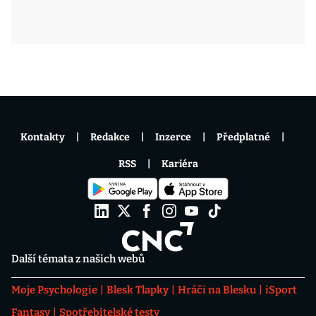
Kontakty
Redakce
Inzerce
Předplatné
RSS
Kariéra
Další témata z našich webů
Moje Psychologie
Blesk Tlapky
Hráči na Blesku
iSport
Fantasy
Spotřebitelské testy