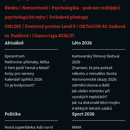
Blesku
Nemovitosti
Psychologika - podcast rozbíjející
psychologické mýty
Fotbalové přestupy
ONLINE
Eventový prostor Level 9
OKTAGON 92: Szabová
vs. Pudilová
Chance Liga 2026/27
Aktuálně
Léto 2026
Epicentrum
Karlovarský filmový festival
Neštovice: příznaky, léčba
2026
V čem jezdí Yamal a Mesii?
Znamení, že jste potkali
Kvízy pro seniory
někoho z minulého života
Kalendář úplňků 2026
Astronomické úkazy 2026:
Co je bodycount?
zatmění slunce a další
Jak obléci miminko při
vysokých teplotách?
Jak na dokonalé letní mojito
6 lehkých letních salátů
Politika
Sport 2026
Nová superdávka: kdo na ní
MMA