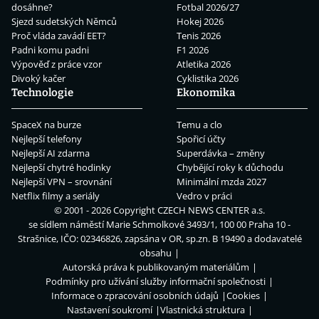
dosáhne?
Fotbal 2026/27
Sjezd sudetských Němců
Hokej 2026
Proč vláda zavádí EET?
Tenis 2026
Padni komu padni
F1 2026
Výpověď z práce vzor
Atletika 2026
Divoký kačer
Cyklistika 2026
Technologie
Ekonomika
SpaceX na burze
Temu a clo
Nejlepší telefony
Spořicí účty
Nejlepší AI zdarma
Superdávka – změny
Nejlepší chytré hodinky
Chybějící roky k důchodu
Nejlepší VPN – srovnání
Minimální mzda 2027
Netflix filmy a seriály
Vedro v práci
© 2001 - 2026 Copyright
CZECH NEWS CENTER a.s.
se sídlem náměstí Marie Schmolkové 3493/1, 100 00 Praha 10 -
Strašnice, IČO: 02346826, zapsána v OR, sp.zn. B 19490 a dodavatelé
obsahu
Autorská práva k publikovaným materiálům
Podmínky pro užívání služby informační společnosti
Informace o zpracování osobních údajů
Cookies
Nastavení soukromí
Vlastnická struktura