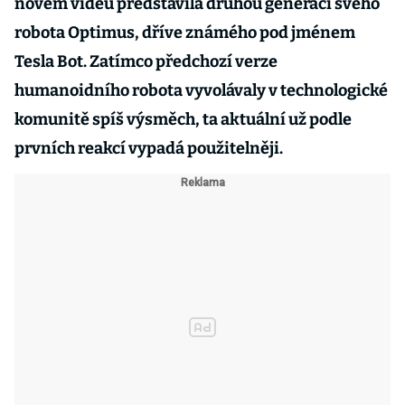
novém videu představila druhou generaci svého
robota Optimus, dříve známého pod jménem
Tesla Bot. Zatímco předchozí verze
humanoidního robota vyvolávaly v technologické
komunitě spíš výsměch, ta aktuální už podle
prvních reakcí vypadá použitelněji.