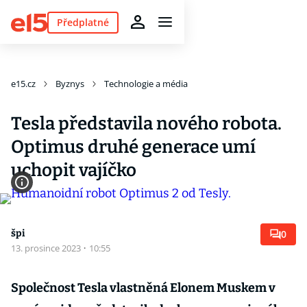
Předplatné
e15.cz
Byznys
Technologie a média
Tesla představila nového robota.
Optimus druhé generace umí
uchopit vajíčko
špi
0
13. prosince 2023
·
10:55
Společnost Tesla vlastněná Elonem Muskem v