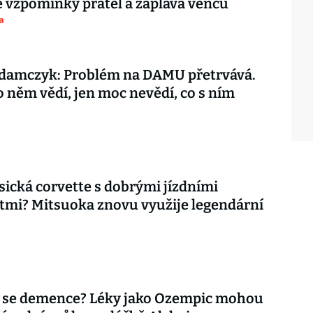
vzpomínky přátel a záplava věnců
a
damczyk: Problém na DAMU přetrvává.
o něm vědí, jen moc nevědí, co s ním
asická corvette s dobrými jízdními
tmi? Mitsuoka znovu využije legendární
 se demence? Léky jako Ozempic mohou