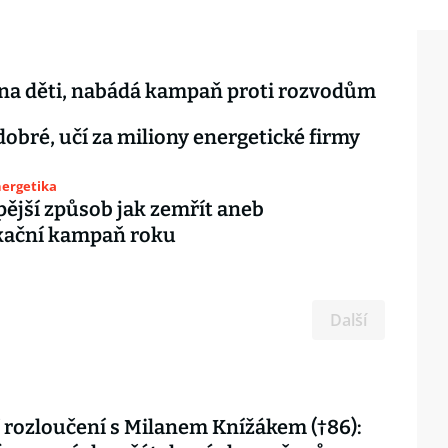
na děti, nabádá kampaň proti rozvodům
 dobré, učí za miliony energetické firmy
nergetika
ější způsob jak zemřít aneb
ační kampaň roku
Další
 rozloučení s Milanem Knížákem (†86):