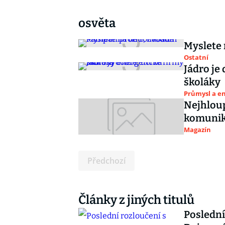
osvěta
Myslete 
Ostatní
Jádro je
školáky
Průmysl a e
Nejhloup
komunik
Magazín
Předchozí
Články z jiných titulů
Poslední