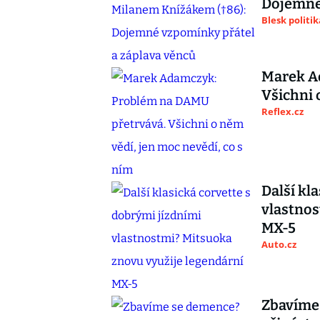
Dojemné 
Blesk politik
Marek A
Všichni 
Reflex.cz
Další kl
vlastnos
MX-5
Auto.cz
Zbavíme