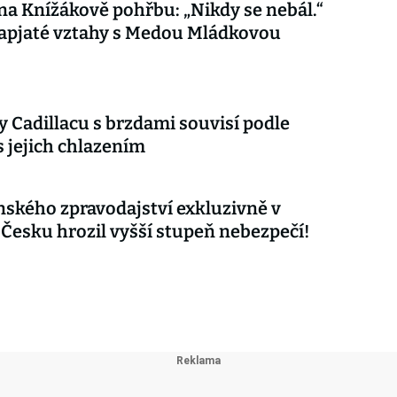
 na Knížákově pohřbu: „Nikdy se nebál.“
apjaté vztahy s Medou Mládkovou
 Cadillacu s brzdami souvisí podle
s jejich chlazením
nského zpravodajství exkluzivně v
 Česku hrozil vyšší stupeň nebezpečí!