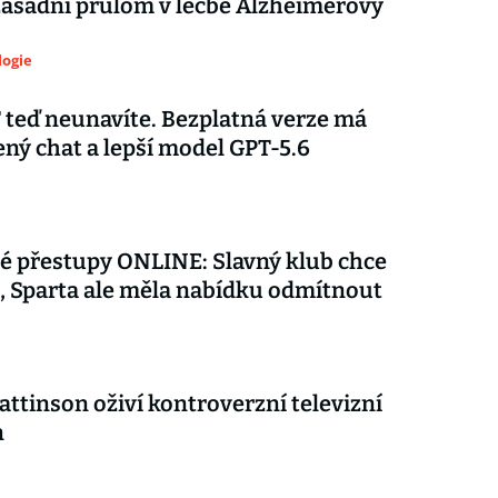
zásadní průlom v léčbě Alzheimerovy
logie
teď neunavíte. Bezplatná verze má
ý chat a lepší model GPT-5.6
é přestupy ONLINE: Slavný klub chce
 Sparta ale měla nabídku odmítnout
attinson oživí kontroverzní televizní
n