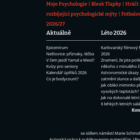
Moje Psychologie
Blesk Tlapky
Hráči
rozbíjející psychologické mýty
Fotbalo
2026/27
Aktuálně
Léto 2026
Epicentrum
Karlovarský filmový f
Neštovice: příznaky, léčba
2026
V čem jezdí Yamal a Mesii?
Znamení, že jste potk
Kvízy pro seniory
někoho z minulého ž
Kalendář úplňků 2026
Astronomické úkazy 
Co je bodycount?
zatmění slunce a dalš
Jak obléci miminko př
vysokých teplotách?
Jak na dokonalé letní
6 lehkých letních sal
Kon
se sídlem náměstí Marie Schmolk
Autorská práva k publikovaným materiálům
Po