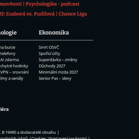
movitosti
Psychologika - podcast
: Szabová vs. Pudilová
Chance Liga
ologie
Ekonomika
na burze
Smrt OSVČ
 telefony
Spořicí účty
 AI zdarma
Superdávka – změny
 chytré hodinky
Důchody 2027
 VPN – srovnání
Minimální mzda 2027
ilmy a seriály
Senior Pas – slevy
iéra
n. B 19490 a dodavatelé obsahu
 osobních údajů
Cookies
Nastavení soukromí