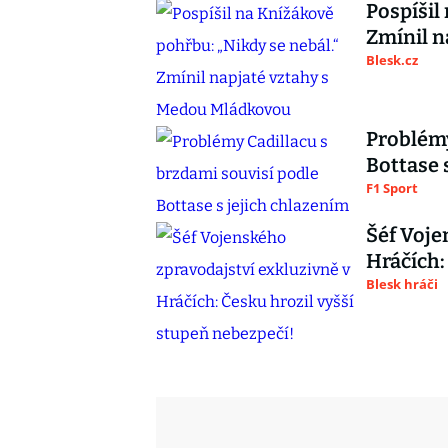
Pospíšil
Zmínil n
Blesk.cz
Problémy
Bottase 
F1 Sport
Šéf Voje
Hráčích:
Blesk hráči