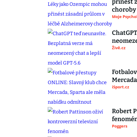
přinést 
choroby
Moje Psycho
ChatGPT 
neomezen
Živě.cz
Fotbalov
Mercada,
iSport.cz
Robert P
fenomé
Poggers