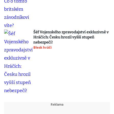
Šéf Vojenského zpravodajství exkluzivně v
Hráčích: Česku hrozil vyšší stupeň
nebezpečí!
Blesk hráči