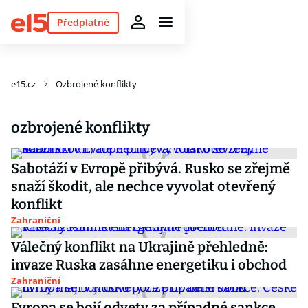
Předplatné
e15.cz
Ozbrojené konflikty
ozbrojené konflikty
Sabotáží v Evropě přibývá. Rusko se zřejmě
snaží škodit, ale nechce vyvolat otevřený
konflikt
Zahraniční
Válečný konflikt na Ukrajině přehledně:
invaze Ruska zasáhne energetiku i obchod
Zahraniční
Evropa se bojí odvety za případné sankce.