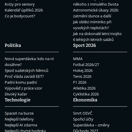
Kvízy pro seniory
někoho z minulého života
Kalendář úplňků 2026
Astronomické úkazy 2026:
Co je bodycount?
zatmění slunce a další
Jak obléci miminko při
vysokých teplotách?
Jak na dokonalé letní mojito
6 lehkých letních salátů
Politika
Sport 2026
Nová superdávka: kdo na ní
MMA
dosáhne?
Fotbal 2026/27
Sjezd sudetských Němců
Hokej 2026
Proč vláda zavádí EET?
Tenis 2026
Padni komu padni
F1 2026
Výpověď z práce vzor
Atletika 2026
Divoký kačer
Cyklistika 2026
Technologie
Ekonomika
SpaceX na burze
Smrt OSVČ
Nejlepší telefony
Spořicí účty
Nejlepší AI zdarma
Superdávka – změny
Nejlepší chytré hodinky
Důchody 2027